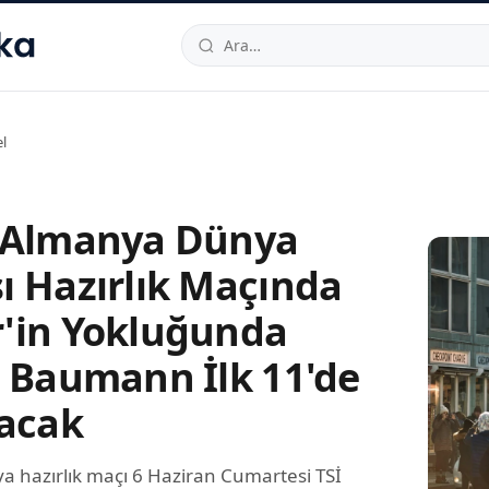
hallesi
,
Beylikdüzü
34520
TR
Telefon:
0850 444 30 49
E-post
l
 Almanya Dünya
ı Hazırlık Maçında
'in Yokluğunda
r Baumann İlk 11'de
lacak
a hazırlık maçı 6 Haziran Cumartesi TSİ