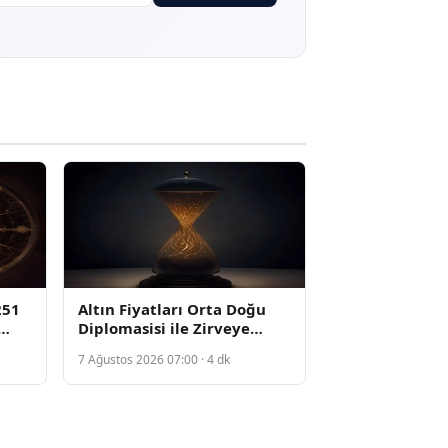
251
Altın Fiyatları Orta Doğu
Diplomasisi ile Zirveye
Çıktı, Gram Altın 6500
7 Ağustos 2026 07:00 · 4 dk
Lirayı Aştı