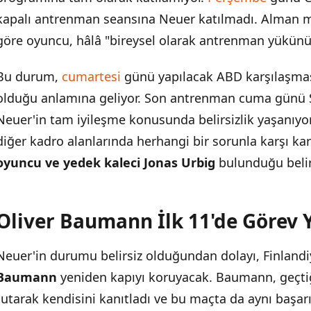
kapalı antrenman seansına Neuer katılmadı. Alman mi
göre oyuncu, hâlâ "bireysel olarak antrenman yükün
Bu durum,
cumartesi
günü yapılacak ABD karşılaşması
olduğu anlamına geliyor. Son antrenman cuma günü So
Neuer'in tam iyileşme konusunda belirsizlik yaşanıyo
diğer kadro alanlarında herhangi bir sorunla karşı ka
oyuncu ve yedek kaleci Jonas Urbig
bulunduğu belirt
Oliver Baumann İlk 11'de Görev
Neuer'in durumu belirsiz olduğundan dolayı, Finland
Baumann
yeniden kapıyı koruyacak. Baumann, geçtiğ
tutarak kendisini kanıtladı ve bu maçta da aynı başarı