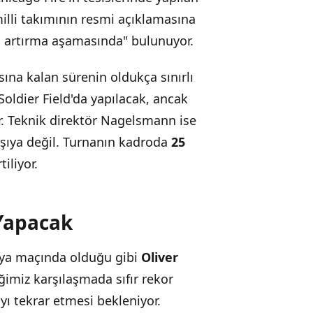
lli takımının resmi açıklamasına
ü artırma aşamasında" bulunuyor.
na kalan sürenin oldukça sınırlı
ldier Field'da yapılacak, ancak
r. Teknik direktör Nagelsmann ise
rşıya değil. Turnanın kadroda
25
iliyor.
 Yapacak
iya maçında olduğu gibi
Oliver
imiz karşılaşmada sıfır rekor
yı tekrar etmesi bekleniyor.