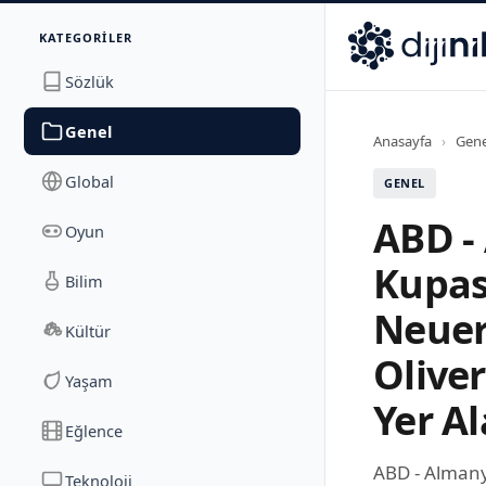
İletişim
KATEGORILER
Dijinika
Avrasya Cad. Sitesi B Blok No: 17/2A
,
Marmara Ma
Sözlük
Genel
Anasayfa
›
Gene
Global
GENEL
ABD -
Oyun
Kupas
Bilim
Neuer
Kültür
Olive
Yaşam
Yer A
Eğlence
ABD - Almany
Teknoloji