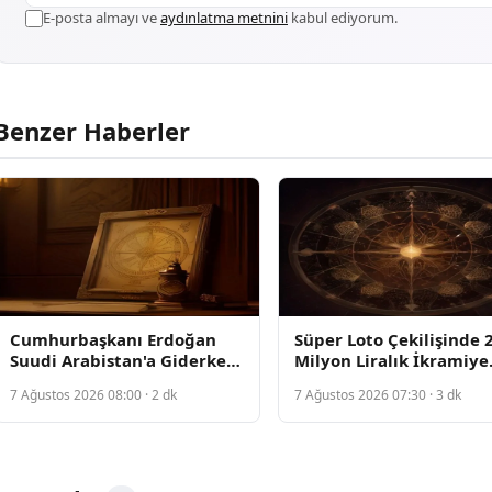
E-posta almayı ve
aydınlatma metnini
kabul ediyorum.
Benzer Haberler
Cumhurbaşkanı Erdoğan
Süper Loto Çekilişinde 
Suudi Arabistan'a Giderken
Milyon Liralık İkramiye
Cevdet Yılmaz Yetkilerini
Devretti, Kazanan
7 Ağustos 2026 08:00 · 2 dk
7 Ağustos 2026 07:30 · 3 dk
Devralacak
Numaralar Açıklandı