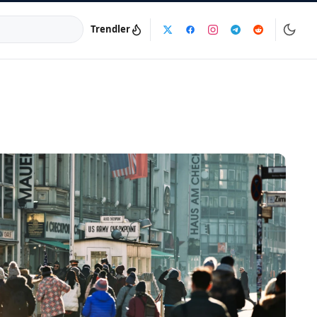
Trendler
a:
info@dijinika.net