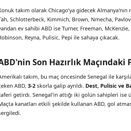
Konuk takım olarak Chicago'ya gidecek Almanya'nın 
Tah, Schlotterbeck, Kimmich, Brown, Nmecha, Pavlovic
yandan ev sahibi ABD ise Turner, Freeman, McKenzie,
Robinson, Reyna, Pulisic, Pepi ile sahaya çıkacak.
ABD'nin Son Hazırlık Maçındaki 
Amerikalı takım, bu maç öncesinde Senegal ile karşılaş
çeken ABD,
3-2
skorla galip ayrıldı.
Dest, Pulisic ve 
zaferi getirdı. Senegal'in attığı iki golün sahipleri is
Maçta kanatları etkili şekilde kullanan ABD, gol atm
sergiledi.