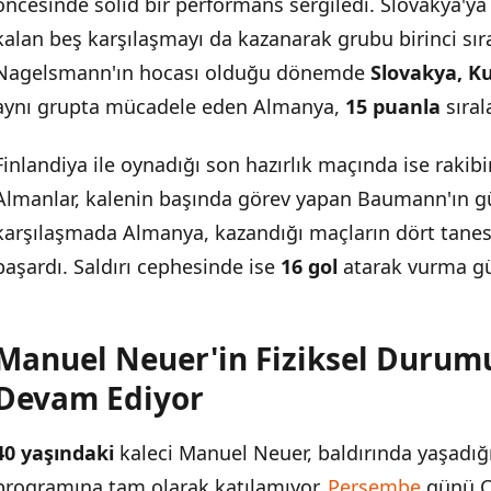
öncesinde solid bir performans sergiledi. Slovakya'y
Manuel Neuer'in Fiziksel Durumu Belirsiz Kalmaya Devam Ed
kalan beş karşılaşmayı da kazanarak grubu birinci s
Nagelsmann'ın hocası olduğu dönemde
Slovakya, K
Oliver Baumann İlk 11'de Görev Yapacak
aynı grupta mücadele eden Almanya,
15 puanla
sıral
ABD'nin Son Hazırlık Maçındaki Performansı
Finlandiya ile oynadığı son hazırlık maçında ise rakib
Maçın Teknik Detayları
Almanlar, kalenin başında görev yapan Baumann'ın gü
karşılaşmada Almanya, kazandığı maçların dört tane
başardı. Saldırı cephesinde ise
16 gol
atarak vurma gü
Manuel Neuer'in Fiziksel Durum
Devam Ediyor
40 yaşındaki
kaleci Manuel Neuer, baldırında yaşadığ
programına tam olarak katılamıyor.
Perşembe
günü Ch