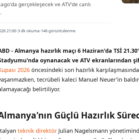
cago'da gerçekleşecek ve ATV'de canlı
.
026 21:00
•
3 dk okuma
•
146 görüntülenme
ABD - Almanya hazırlık maçı 6 Haziran'da TSİ 21.30'
Stadyumu'nda oynanacak ve ATV ekranlarından şifr
Kupası 2026
öncesindeki son hazırlık karşılaşmasınd
yaşanmazken, tecrübeli kaleci Manuel Neuer'in baldı
alamayacağı belirtiliyor.
Almanya'nın Güçlü Hazırlık Sürec
İÇINDEKILER
›
İtalyan
teknik direktör
Julian Nagelsmann yönetimind
Almanya'nın Güçlü Hazırlık Süreci