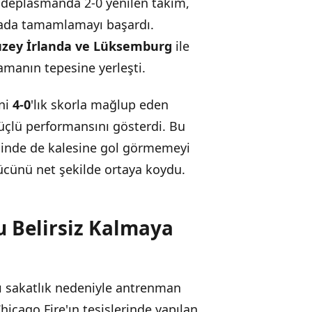
a deplasmanda 2-0 yenilen takım,
iyor
ırada tamamlamayı başardı.
uzey İrlanda ve Lüksemburg
ile
amanın tepesine yerleşti.
ini
4-0
'lık skorla mağlup eden
çlü performansını gösterdi. Bu
sinde de kalesine gol görmemeyi
cünü net şekilde ortaya koydu.
u Belirsiz Kalmaya
ı sakatlık nedeniyle antrenman
icago Fire'ın tesislerinde yapılan