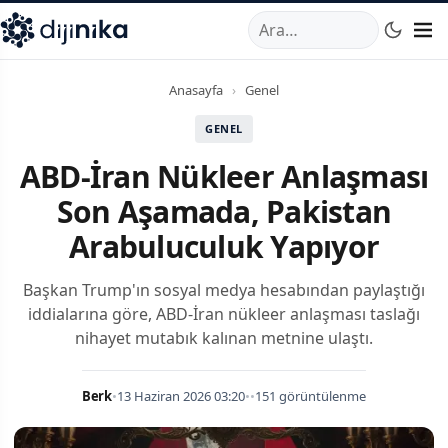
A
,
Marmara Mahallesi
,
Beylikdüzü
34520
TR
Telefon:
0850 44
Anasayfa
›
Genel
GENEL
ABD-İran Nükleer Anlaşması
Son Aşamada, Pakistan
Arabuluculuk Yapıyor
Başkan Trump'ın sosyal medya hesabından paylaştığı
iddialarına göre, ABD-İran nükleer anlaşması taslağı
nihayet mutabık kalınan metnine ulaştı.
Berk
•
13 Haziran 2026 03:20
•
•
151 görüntülenme