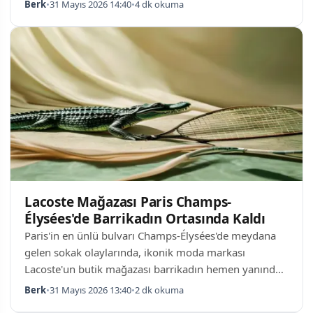
19. edisyonu düzenlenen etkinlik, dağlık Vietnam'ın
Berk
•
31 Mayıs 2026 14:40
•
4 dk okuma
eşsiz etnografik değerlerini koruma altına alırken,
yerel ve uluslararası ziyaretçileri çeken bir turizm
ürünü olarak öncü rolünü pekiştirdi. Festivalde Neler
Var? Bac Ha Beyaz Platosu Yaz Festivali, geleneksel at
yarışlarının ötesine geçerek bölgenin kültürel
dokusunu çok yönlü olarak sunu…
Lacoste Mağazası Paris Champs-
Élysées'de Barrikadın Ortasında Kaldı
Paris'in en ünlü bulvarı Champs-Élysées'de meydana
gelen sokak olaylarında, ikonik moda markası
Lacoste'un butik mağazası barrikadın hemen yanında
kaldı. Olay sırasında bölgedeki lüks markaların
Berk
•
31 Mayıs 2026 13:40
•
2 dk okuma
güvenlik tedbirleri artırıldı. Champs-Élysées'deki