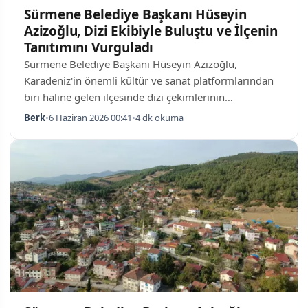
Sürmene Belediye Başkanı Hüseyin
Azizoğlu, Dizi Ekibiyle Buluştu ve İlçenin
Tanıtımını Vurguladı
Sürmene Belediye Başkanı Hüseyin Azizoğlu,
Karadeniz'in önemli kültür ve sanat platformlarından
biri haline gelen ilçesinde dizi çekimlerinin
gerçekleştirilmesine önem vermektedir. Azizoğlu,
Berk
•
6 Haziran 2026 00:41
•
4 dk okuma
Taşacak Bu Deniz dizisinin sezon finali öncesi yapılan
kahvaltı programında yönetmen Çağrı Bayrak ile
oyuncular Burak Yörük, Aytek Şayan, Hakan Salınmış
ve Rami Narin'e katılarak, yapım ekibiyle samimi bir
ortamda görüştü. Sürmene'nin Kültür Platformu
Olması Trabzon'un Karadeniz kıyısında yer alan
Sürmene, s…