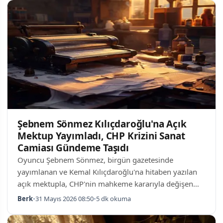
Güvenlik Operasyonları Paris'in en prestijli ticari
merkezi olan Champs-Élysées'de düzenlenen gösteriler
sırasında güvenlik gücü tarafından barrikadlar
kuruldu. Lacoste mağazası da dahil olmak üzere, bu
bölgedeki yüksek katma değerli perakende işletmeler…
Şebnem Sönmez Kılıçdaroğlu'na Açık
Mektup Yayımladı, CHP Krizini Sanat
Camiası Gündeme Taşıdı
Oyuncu Şebnem Sönmez, birgün gazetesinde
yayımlanan ve Kemal Kılıçdaroğlu'na hitaben yazılan
açık mektupla, CHP'nin mahkeme kararıyla değişen
yönetim yapısını sanat ve demokrasi perspektifinden
Berk
•
31 Mayıs 2026 08:50
•
5 dk okuma
gündeme taşıdı. Mektupla başlayan tartışma, sadece
siyasi krizi değil aynı zamanda ifade özgürlüğü ve