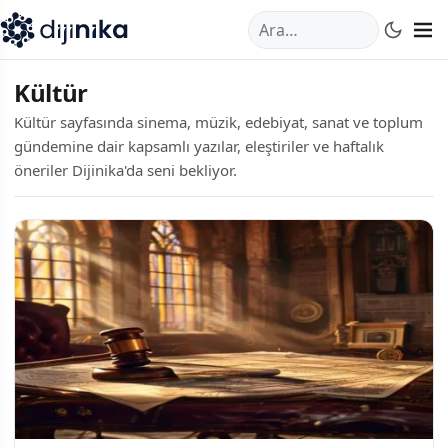
A
,
Marmara Mahallesi
,
Beylikdüzü
34520
TR
Telefon:
0850 44
Kültür
Kültür sayfasında sinema, müzik, edebiyat, sanat ve toplum
gündemine dair kapsamlı yazılar, eleştiriler ve haftalık
öneriler Dijinika'da seni bekliyor.