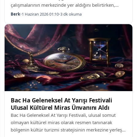
çalışmalarının merkezinde yer aldığını belirtirken,
şehrin sokak kültürünü sanata dönüştürme deneyimini
Berk
•
1 Haziran 2026 01:10
•
3 dk okuma
paylaştı. Rapçi Marwan Pablo ile yıllar süren
işbirliğinden doğan "Déjà vu," "Bono" ve "Lemaza" gibi
hipnotik müzik videoları, Kahire'nin sınırlarını zorlayan
görsel dilinin tanıkları olmaya başladı. Kahire, Sanat
Yapıtının İçinde Downtown Kahire'de geçen her anı bir
bellek olarak tuttuğunu söyleye…
Bac Ha Geleneksel At Yarışı Festivali
Ulusal Kültürel Miras Ünvanını Aldı
Bac Ha Geleneksel At Yarışı Festivali, ulusal somut
olmayan kültürel miras olarak resmen tanınarak
bölgenin kültür turizmi stratejisinin merkezine yerleşti.