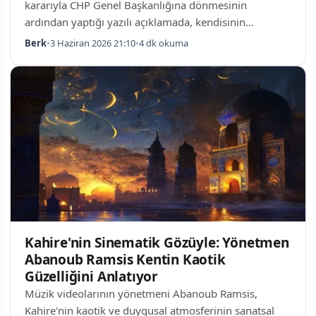
kararıyla CHP Genel Başkanlığına dönmesinin
ardından yaptığı yazılı açıklamada, kendisinin
bestelediği şarkıların Kılıçdaroğlu ve yönetimi
Berk
•
3 Haziran 2026 21:10
•
4 dk okuma
tarafından kullanılmasını istemediğini ve dijital
platformlardan kaldırılmasını talep ettiğini açıkladı.
Akın, şarkılarının kullanımına devam edilmesi halinde
yasal yollara başvuracağını net bir şekilde ifade etti.
Bestelenen Şarkılardan Pişmanlığa Değin Onur Akın,
uzun bir yazılı açıklamada 2009 yılında Kılıç…
Kahire'nin Sinematik Gözüyle: Yönetmen
Abanoub Ramsis Kentin Kaotik
Güzelliğini Anlatıyor
Müzik videolarının yönetmeni Abanoub Ramsis,
Kahire'nin kaotik ve duygusal atmosferinin sanatsal