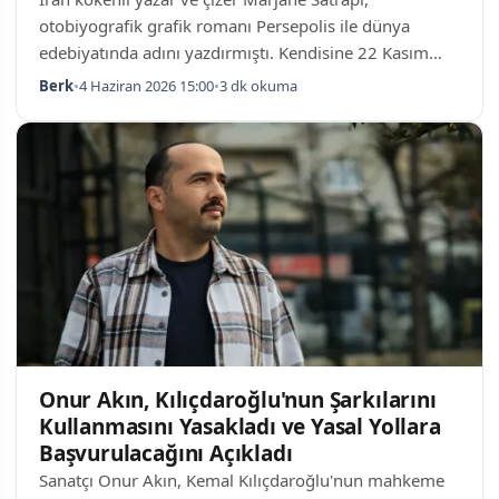
otobiyografik grafik romanı Persepolis ile dünya
edebiyatında adını yazdırmıştı. Kendisine 22 Kasım
1969'de İran'da doğan Satrapi, 56 yaşında Paris'te
Berk
•
4 Haziran 2026 15:00
•
3 dk okuma
yaşamını yitirdi. Ölüm haberini ailesi açıkça duyurmuş
olup, yakın dönemde yaşadığı kişisel trajedinin bu
kaybı tetiklediği belirtilmiştir. Persepolis ve
Uluslararası Tanınırlığı Satrapi'nin en meşhur eseri
olan Persepolis, İran İslam Devriminin gölgesinde
geçen çocukluğu ve gençliğini anlatır. Çizgi ro…
Onur Akın, Kılıçdaroğlu'nun Şarkılarını
Kullanmasını Yasakladı ve Yasal Yollara
Başvurulacağını Açıkladı
Sanatçı Onur Akın, Kemal Kılıçdaroğlu'nun mahkeme