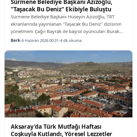
Sürmene Belediye Başkanı Azizoğlu,
"Taşacak Bu Deniz" Ekibiyle Buluştu
Sürmene Belediye Başkanı Hüseyin Azizoğlu, TRT
ekranlarında yayınlanan "Taşacak Bu Deniz" dizisinin
yönetmeni Çağrı Bayrak ile başrol oyuncuları Burak
Yörük, Aytek Şayan, Hakan Salınmış ve Rami Narin'i
Berk
•
6 Haziran 2026 00:31
•
4 dk okuma
misafir etti. Dizi çekimlerinin tamamlandığı sezon
öncesinde gerçekleştirilen kahvaltı programı,
Sürmene'nin tanıtımındaki rolü ve ilçenin sunduğu
destek üzerine yoğunlaştı. Sinema ve Kültürün İlçeyi
Değiştirmesi Azizoğlu, toplantıda yaptığı açıklamada
Sürmene'nin tarihsel ve doğal mirasının ulusa…
Aksaray'da Türk Mutfağı Haftası
Coşkuyla Kutlandı, Yöresel Lezzetler