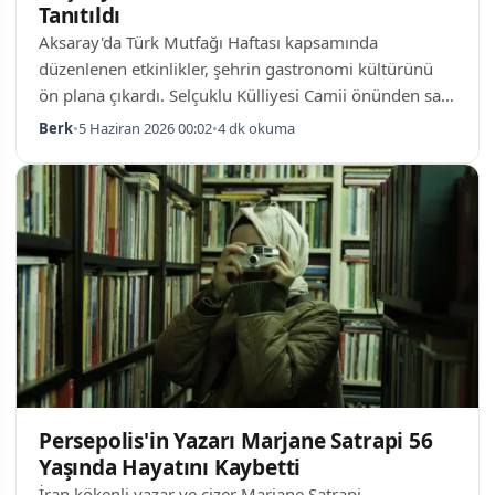
Tanıtıldı
Aksaray'da Türk Mutfağı Haftası kapsamında
düzenlenen etkinlikler, şehrin gastronomi kültürünü
ön plana çıkardı. Selçuklu Külliyesi Camii önünden saat
11.00'de başlayan kortej yürüyüşüne Vali Murat Duru,
Berk
•
5 Haziran 2026 00:02
•
4 dk okuma
Belediye Başkanı Evren Dinçer, Üniversite Rektörü
Alpay Arıbaş ve yüzlerce vatandaş katıldı. Yürüyüş, 15
Temmuz Milli İrade Meydanı'nda sonlandırılarak
Zinciriye Medresesi'ndeki etkinliklere geçildi.
Aksaray'ın Yöresel Lezzetleri Sergilendi Zinciriye
Medresesi bahçesinde kurulan stantlarda, Aksa…
Persepolis'in Yazarı Marjane Satrapi 56
Yaşında Hayatını Kaybetti
İran kökenli yazar ve çizer Marjane Satrapi,