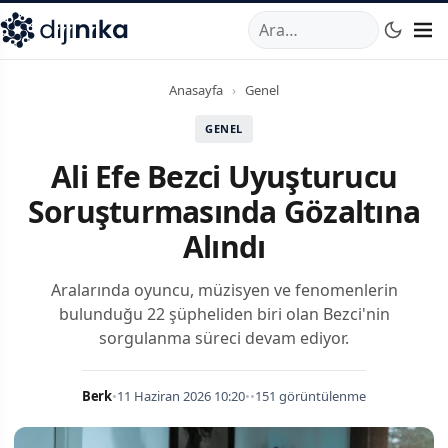
A
,
Marmara Mahallesi
,
Beylikdüzü
34520
TR
Telefon:
0850 44
Anasayfa
›
Genel
GENEL
Ali Efe Bezci Uyuşturucu
Soruşturmasında Gözaltına
Alındı
Aralarında oyuncu, müzisyen ve fenomenlerin
bulunduğu 22 şüpheliden biri olan Bezci'nin
sorgulanma süreci devam ediyor.
Berk
•
11 Haziran 2026 10:20
•
•
151 görüntülenme