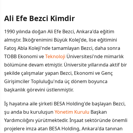
Ali Efe Bezci Kimdir
İÇINDEKILER
›
1990 yılında doğan Ali Efe Bezci, Ankara'da eğitim
Ali Efe Bezci Kimdir
almıştır. İlköğrenimini Büyük Kolej'de, lise eğitimini
Fatoş Abla Koleji'nde tamamlayan Bezci, daha sonra
Spor Alanındaki Faaliyetleri
TOBB Ekonomi ve
Teknoloji
Üniversitesi'nde mimarlık
Operasyon ve Gözaltı Süreci
bölümüne devam etmiştir. Üniversite yıllarında aktif bir
şekilde çalışmalar yapan Bezci, Ekonomi ve Genç
Özel Hayatı
Girişimciler Topluluğu'nda üç dönem boyunca
başkanlık görevini üstlenmiştir.
İş hayatına aile şirketi BESA Holding'de başlayan Bezci,
şu anda bu kuruluşun
Yönetim Kurulu
Başkan
Yardımcılığını yürütmektedir. İnşaat sektöründe önemli
projelere imza atan BESA Holding, Ankara'da tanınan