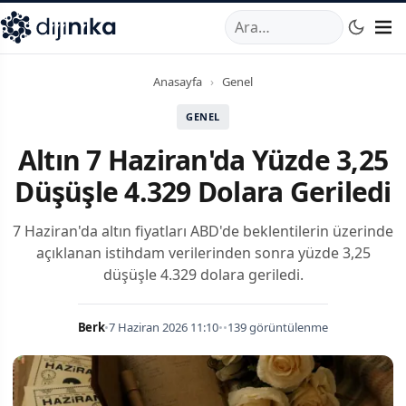
A
,
Marmara Mahallesi
,
Beylikdüzü
34520
TR
Telefon:
0850 44
Anasayfa
›
Genel
GENEL
Altın 7 Haziran'da Yüzde 3,25
Düşüşle 4.329 Dolara Geriledi
7 Haziran'da altın fiyatları ABD'de beklentilerin üzerinde
açıklanan istihdam verilerinden sonra yüzde 3,25
düşüşle 4.329 dolara geriledi.
Berk
•
7 Haziran 2026 11:10
•
•
139 görüntülenme