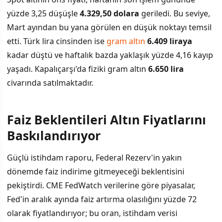
yüzde 3,25 düşüşle
4.329,50 dolara
geriledi. Bu seviye,
İÇINDEKILER
›
Mart ayından bu yana görülen en düşük noktayı temsil
etti. Türk lira cinsinden ise
gram altın
6.409 liraya
Faiz Beklentileri Altın Fiyatlarını Baskılandırıyor
kadar düştü ve haftalık bazda yaklaşık yüzde 4,16 kayıp
Gümüş ve Diğer Emtialar da Düşüşe Geçti
yaşadı. Kapalıçarşı'da fiziki gram altın
6.650 lira
civarında satılmaktadır.
Savaş Ortamı ve Enflasyon Endişesi Derinleştiriyor
Faiz Beklentileri Altın Fiyatlarını
Baskılandırıyor
Güçlü istihdam raporu, Federal Rezerv'in yakın
dönemde faiz indirime gitmeyeceği beklentisini
pekiştirdi. CME FedWatch verilerine göre piyasalar,
Fed'in aralık ayında faiz artırma olasılığını yüzde 72
olarak fiyatlandırıyor; bu oran, istihdam verisi