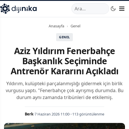
A
,
Marmara Mahallesi
,
Beylikdüzü
34520
TR
Telefon:
0850 44
Anasayfa
›
Genel
GENEL
Aziz Yıldırım Fenerbahçe
Başkanlık Seçiminde
Antrenör Kararını Açıkladı
Yıldırım, kulüpteki parçalanmışlığı gidermek için birlik
vurgusu yaptı. "Fenerbahçe çok ayrışmış durumda. Bu
durum aynı zamanda tribünleri de etkilemiş.
Berk
•
7 Haziran 2026 11:00
•
•
113 görüntülenme