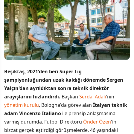
Beşiktaş, 2021'den beri Süper Lig
şampiyonluğundan uzak kaldığı dönemde Sergen
Yalçın'dan ayrıldıktan sonra teknik direktör
arayışlarını hızlandırdı.
Başkan
Serdal Adalı
'nın
yönetim kurulu
, Bologna'da görev alan
İtalyan teknik
adam Vincenzo İtaliano
ile prensip anlaşmasına
varmış durumda. Futbol Direktörü
Önder Özen
'in
bizzat gerçekleştirdiği görüşmelerde, 46 yaşındaki