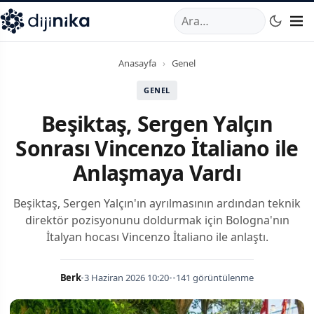
A
,
Marmara Mahallesi
,
Beylikdüzü
34520
TR
Telefon:
0850 44
Anasayfa
›
Genel
GENEL
Beşiktaş, Sergen Yalçın
Sonrası Vincenzo İtaliano ile
Anlaşmaya Vardı
Beşiktaş, Sergen Yalçın'ın ayrılmasının ardından teknik
direktör pozisyonunu doldurmak için Bologna'nın
İtalyan hocası Vincenzo İtaliano ile anlaştı.
Berk
•
3 Haziran 2026 10:20
•
•
141 görüntülenme