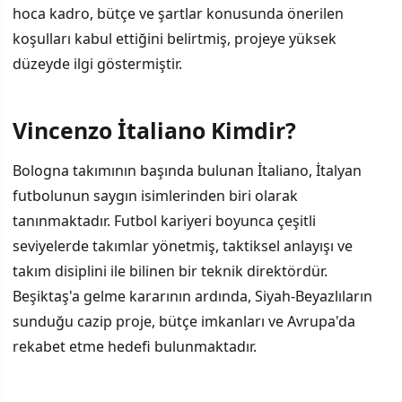
hoca kadro, bütçe ve şartlar konusunda önerilen
koşulları kabul ettiğini belirtmiş, projeye yüksek
düzeyde ilgi göstermiştir.
Vincenzo İtaliano Kimdir?
İÇINDEKILER
›
Bologna takımının başında bulunan İtaliano, İtalyan
Vincenzo İtaliano Kimdir?
futbolunun saygın isimlerinden biri olarak
tanınmaktadır. Futbol kariyeri boyunca çeşitli
Süreci Hızlandırma Planı
seviyelerde takımlar yönetmiş, taktiksel anlayışı ve
Başkan Adalı'nın Geniş Arama Süreci
takım disiplini ile bilinen bir teknik direktördür.
Beşiktaş'a gelme kararının ardında, Siyah-Beyazlıların
Spekülasyonlar ve Beklentiler
sunduğu cazip proje, bütçe imkanları ve Avrupa'da
rekabet etme hedefi bulunmaktadır.