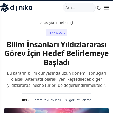
A
,
Marmara Mahallesi
,
Beylikdüzü
34520
TR
Telefon:
0850 44
Anasayfa
›
Teknoloji
TEKNOLOJI
Bilim İnsanları Yıldızlararası
Görev İçin Hedef Belirlemeye
Başladı
Bu kararın bilim dünyasında uzun dönemli sonuçları
olacak. Alternatif olarak, yeni keşfedilecek diğer
yıldızlararası nesne türleri de değerlendirilmektedir.
Berk
•
8 Temmuz 2026 15:00
•
•
80 görüntülenme