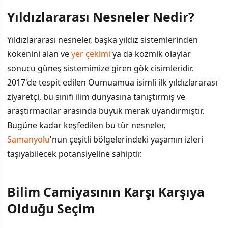
Yıldızlararası Nesneler Nedir?
İÇINDEKILER
›
Yıldızlararası nesneler, başka yıldız sistemlerinden
Yıldızlararası Nesneler Nedir?
kökenini alan ve
yer çekimi
ya da kozmik olaylar
sonucu güneş sistemimize giren gök cisimleridir.
Bilim Camiyasının Karşı Karşıya Olduğu Seçim
2017'de tespit edilen Oumuamua isimli ilk yıldızlararası
Araştırmacıların Dikkati Nereye Yönelmiş?
ziyaretçi, bu sınıfı ilim dünyasına tanıştırmış ve
araştırmacılar arasında büyük merak uyandırmıştır.
Misyonun Zamanlaması ve Zorlukları
Bugüne kadar keşfedilen bu tür nesneler,
Samanyolu
'nun çeşitli bölgelerindeki yaşamın izleri
taşıyabilecek potansiyeline sahiptir.
Bilim Camiyasının Karşı Karşıya
Olduğu Seçim