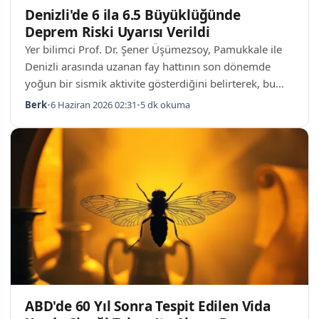
Denizli'de 6 ila 6.5 Büyüklüğünde
Deprem Riski Uyarısı Verildi
Yer bilimci Prof. Dr. Şener Üşümezsoy, Pamukkale ile
Denizli arasında uzanan fay hattının son dönemde
yoğun bir sismik aktivite gösterdiğini belirterek, bu
bölgede en az 6, hatta 6.5 büyüklüğüne kadar
Berk
•
6 Haziran 2026 02:31
•
5 dk okuma
ulaşabilecek bir deprem riski taşıdığını açıkladı. Uzman
isim, tarihsel süreçte aynı fay hattında meydana gelen
büyük kırılmaların tekrarlanabileceğini vurgularken,
bölgede meydana gelen 5 büyüklüğündeki arka
arkaya gelen sarsıntıların aktif bir fay kuşağının işareti
olduğunu söyledi. Denizli Fay H…
ABD'de 60 Yıl Sonra Tespit Edilen Vida