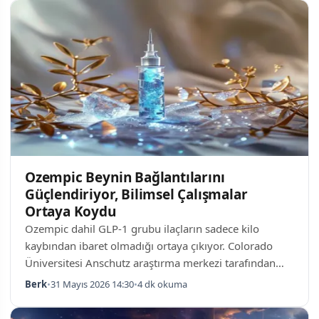
Türkiye'nin tüm bölgelerinden çıplak gözle
izlenebilecek olan bu dolunay, özel ekipman
gerektirmeyecek. Mavi Ay Nedir, Neden Özel? Mavi ay
kavramı yaygın olarak yanlış anlaşılmaktadır.
Düşünülün aksine, bu adlandırma Ay'ın renginin
maviye dönmesi a…
Ozempic Beynin Bağlantılarını
Güçlendiriyor, Bilimsel Çalışmalar
Ortaya Koydu
Ozempic dahil GLP-1 grubu ilaçların sadece kilo
kaybından ibaret olmadığı ortaya çıkıyor. Colorado
Üniversitesi Anschutz araştırma merkezi tarafından
yürütülen son çalışmalara göre, bu ilaçlar beyin
Berk
•
31 Mayıs 2026 14:30
•
4 dk okuma
bağlantılarında önemli değişiklikler meydana getiriyor
ve sinir sisteminin yapısını yeniden şekillendirebiliyor.