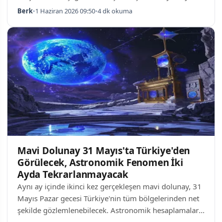
Johnson & Johnson tarafından geliştirilen
Berk
•
1 Haziran 2026 09:50
•
4 dk okuma
amivantamab, kemoterapi ve immünoterapinin
başarısız olduğu baş-boyun kanseri hastaları için son
yılların en dikkat çekici tıbbi gelişmesi olarak
değerlendirilmekte. Araştırmanın Kapsamı ve
Sonuçları İngiltere Kanser Araştırmaları Enstitüsü (ICR)
ile Royal Marsden Hastanesi liderliğinde 11 ülkede
yürütül…
Mavi Dolunay 31 Mayıs'ta Türkiye'den
Görülecek, Astronomik Fenomen İki
Ayda Tekrarlanmayacak
Aynı ay içinde ikinci kez gerçekleşen mavi dolunay, 31
Mayıs Pazar gecesi Türkiye'nin tüm bölgelerinden net
şekilde gözlemlenebilecek. Astronomik hesaplamalara