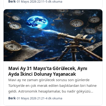
dayalı veriler, bu nadir fenomenin ardından bir sonraki
Berk
•
31 Mayıs 2026 22:11
•
5 dk okuma
benzeri olayın 2028 senesinin son gecesinde
yaşanacağını gösteriyor. Gökyüzü meraklıları için
heyecan verici olan bu dönemde, uygun hava
koşullarının sağlanması halinde dolunay tüm
detaylarıyla izlenebilecek. Mavi Dolunay Nedir, Neden
Nadir Görülür? Mavi dolunay terimi, astronomik dö…
Mavi Ay 31 Mayıs'ta Görülecek, Aynı
Ayda İkinci Dolunay Yaşanacak
Mavi ay ne zaman görülecek sorusu son günlerde
Türkiye'de en çok merak edilen başlıklardan biri haline
geldi. Astronomik hesaplamalar, bu nadir gökyüzü
olayının 31 Mayıs 2026 Pazar gecesi gerçekleşeceğini
Berk
•
31 Mayıs 2026 21:21
•
4 dk okuma
gösteriyor. Uygun hava koşulları sağlandığında