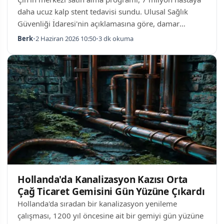
daha ucuz kalp stent tedavisi sundu. Ulusal Sağlık
Güvenliği İdaresi'nin açıklamasına göre, damar
tıkanıklığını açan tüpler için önceden 10 bin yuandan
Berk
•
2 Haziran 2026 10:50
•
3 dk okuma
fazla olan fiyatlar, bin yuanın altına inerek yaklaşık 90
kat düştü. Merkezi Alımın Etkisi 2020 yılında başlatılan
toplu satın alma stratejisinin sonuçları belirgin oldu.
Nisan ayına kadar ülke genelinde kullanılan kalp
stentlerinin yüzde 90'ından fazlası bu program
kapsamında tedarik edildi. İ…
Hollanda'da Kanalizasyon Kazısı Orta
Çağ Ticaret Gemisini Gün Yüzüne Çıkardı
Hollanda'da sıradan bir kanalizasyon yenileme
çalışması, 1200 yıl öncesine ait bir gemiyi gün yüzüne