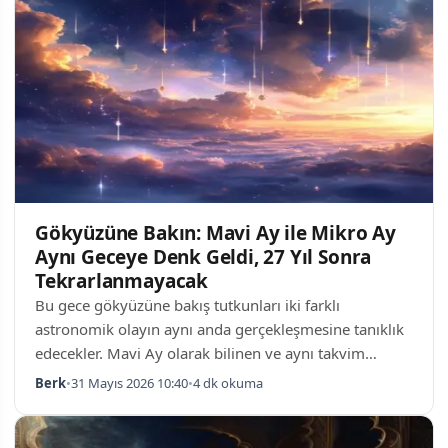
Beyin Bağlantılarında Görülen Değişimler Glyukagon
benzeri peptid 1 (GLP-1) reseptör agonistleri olarak
bilinen bu ilaçlar, orijinal olarak diyabet ve obezite
tedavisi için geliştirilmişti…
Gökyüzüne Bakın: Mavi Ay ile Mikro Ay
Aynı Geceye Denk Geldi, 27 Yıl Sonra
Tekrarlanmayacak
Bu gece gökyüzüne bakış tutkunları iki farklı
astronomik olayın aynı anda gerçekleşmesine tanıklık
edecekler. Mavi Ay olarak bilinen ve aynı takvim
ayında ikinci kez dolunay yaşanmasını ifade eden bu
Berk
•
31 Mayıs 2026 10:40
•
4 dk okuma
olay, Mikro Ay adı verilen ve Ay'ın Dünya'ya en uzak
konumlarından birinde bulunduğu durum ile