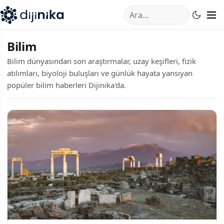
A
,
Marmara Mahallesi
,
Beylikdüzü
34520
TR
Telefon:
0850 44
Bilim
Bilim dünyasından son araştırmalar, uzay keşifleri, fizik
atılımları, biyoloji buluşları ve günlük hayata yansıyan
popüler bilim haberleri Dijinika'da.