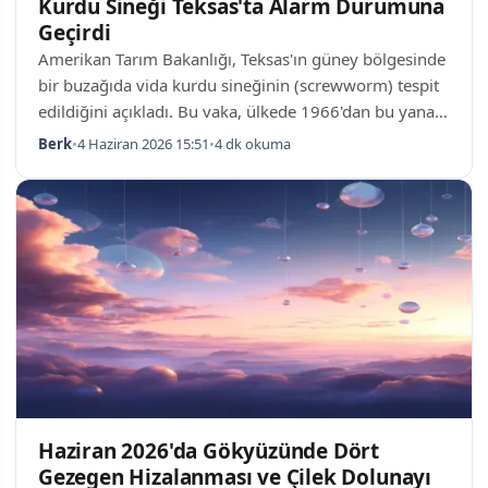
Kurdu Sineği Teksas'ta Alarm Durumuna
Geçirdi
Amerikan Tarım Bakanlığı, Teksas'ın güney bölgesinde
bir buzağıda vida kurdu sineğinin (screwworm) tespit
edildiğini açıkladı. Bu vaka, ülkede 1966'dan bu yana
görülen ilk enfestasyondur ve federal yetkilileri alarma
Berk
•
4 Haziran 2026 15:51
•
4 dk okuma
geçirmiştir. Meksika sınırına yaklaşık 80 kilometre
mesafedeki La Pryor yerleşiminde keşfedilen parazit,
canlı doku ve et ile beslenen ve insanlar da dâhil
olmak üzere sıcak kanlı hayvanları enfekte edebilen bir
türdür. Vida Kurdu Sineği Nedir ve Nasıl Bulaşır? Vida
kurdu sineği, pa…
Haziran 2026'da Gökyüzünde Dört
Gezegen Hizalanması ve Çilek Dolunayı