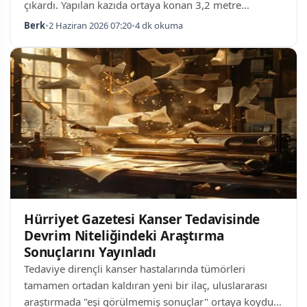
çıkardı. Yapılan kazıda ortaya konan 3,2 metre
uzunluğundaki işlenmiş ahşap parça, kesim izleri ve
Berk
•
2 Haziran 2026 07:20
•
4 dk okuma
şekillendirme detaylarıyla uzmanları
heyecanlandırırken, tam yaşını belirlemek için detaylı
analizler yürütülüyor. Bölgedeki amatör arkeolog
Danny van Basten'in dikkatini çeken bu buluntu,
Avrupa'nın erken dönem ticaret ağları hakkında
önemli ipuçları barındıyor. Kazı Alanında Ortaya Çıkan
Gizemli B…
Hürriyet Gazetesi Kanser Tedavisinde
Devrim Niteliğindeki Araştırma
Sonuçlarını Yayınladı
Tedaviye dirençli kanser hastalarında tümörleri
tamamen ortadan kaldıran yeni bir ilaç, uluslararası
araştırmada "eşi görülmemiş sonuçlar" ortaya koydu.