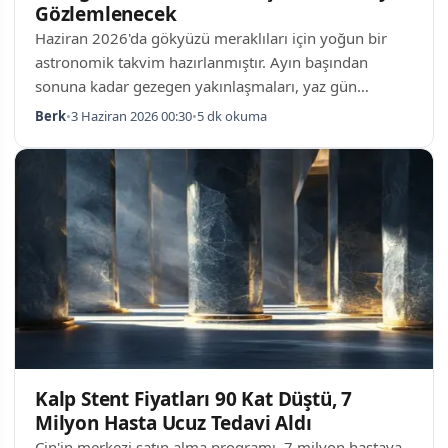
Gözlemlenecek
Haziran 2026'da gökyüzü meraklıları için yoğun bir
astronomik takvim hazırlanmıştır. Ayın başından
sonuna kadar gezegen yakınlaşmaları, yaz gün
dönümü ve 29 Haziran akşamı gerçekleşecek Çilek
Berk
•
3 Haziran 2026 00:30
•
5 dk okuma
Dolunayı bu dönemin başlıca gök olaylarıdır. Çıplak
gözle gözlemlenebilecek bu olayları en iyi şekilde
izlemek için ışık kirliliğinden uzak, ufuk çizgisi açık bir
konumun seçilmesi önerilmektedir. Ay Başında Üç
Gezegenin Hizalanması Haziran ayının ilk gündüz
batımında Merkür, Venüs ve Jüpiter İkizler Takımy…
Kalp Stent Fiyatları 90 Kat Düştü, 7
Milyon Hasta Ucuz Tedavi Aldı
Çin'in merkezi satın alma programı, 7 milyon hastaya