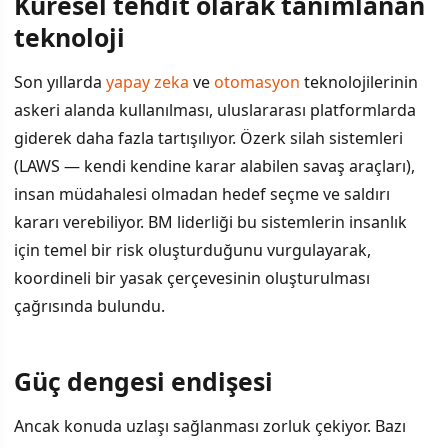
Küresel tehdit olarak tanımlanan
İÇINDEKILER
›
teknoloji
Küresel tehdit olarak tanımlanan teknoloji
Son yıllarda
yapay zeka
ve
otomasyon
teknolojilerinin
askeri alanda kullanılması, uluslararası platformlarda
Güç dengesi endişesi
giderek daha fazla tartışılıyor. Özerk silah sistemleri
İki karşıt görüş
(LAWS — kendi kendine karar alabilen savaş araçları),
insan müdahalesi olmadan hedef seçme ve saldırı
Sonraki adımlar
kararı verebiliyor. BM liderliği bu sistemlerin insanlık
için temel bir risk oluşturduğunu vurgulayarak,
koordineli bir yasak çerçevesinin oluşturulması
çağrısında bulundu.
Güç dengesi endişesi
Ancak konuda uzlaşı sağlanması zorluk çekiyor. Bazı