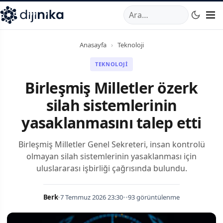
A
,
Marmara Mahallesi
,
Beylikdüzü
34520
TR
Telefon:
0850 44
Anasayfa
›
Teknoloji
TEKNOLOJI
Birleşmiş Milletler özerk
silah sistemlerinin
yasaklanmasını talep etti
Birleşmiş Milletler Genel Sekreteri, insan kontrolü
olmayan silah sistemlerinin yasaklanması için
uluslararası işbirliği çağrısında bulundu.
Berk
•
7 Temmuz 2026 23:30
•
•
93 görüntülenme