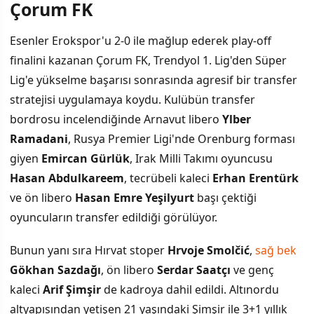
Çorum FK
Dokuz Oyuncu Transfer Edilen Çorum FK
Esenler Erokspor'u 2-0 ile mağlup ederek play-off
finalini kazanan Çorum FK, Trendyol 1. Lig'den Süper
Ayrılan Oyuncular ve Yönetim Değişikliği
Lig'e yükselme başarısı sonrasında agresif bir transfer
Hazırlık Kampları ve Maç Programı
stratejisi uygulamaya koydu. Kulübün transfer
bordrosu incelendiğinde Arnavut libero
Ylber
Ramadani
, Rusya Premier Ligi'nde Orenburg forması
giyen
Emircan Gürlük
, Irak Milli Takımı oyuncusu
Hasan Abdulkareem
, tecrübeli kaleci
Erhan Erentürk
ve ön libero
Hasan Emre Yeşilyurt
başı çektiği
oyuncuların transfer edildiği görülüyor.
Bunun yanı sıra Hırvat stoper
Hrvoje Smolčić
,
sağ bek
Gökhan Sazdağı
, ön libero
Serdar Saatçı
ve genç
kaleci
Arif Şimşir
de kadroya dahil edildi. Altınordu
altyapısından yetişen 21 yaşındaki Şimşir ile 3+1 yıllık