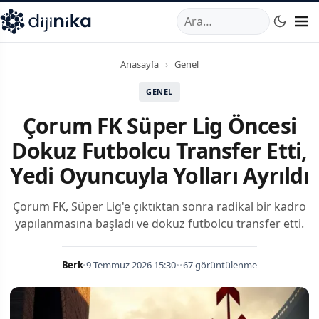
A
,
Marmara Mahallesi
,
Beylikdüzü
34520
TR
Telefon:
0850 44
Anasayfa
›
Genel
GENEL
Çorum FK Süper Lig Öncesi
Dokuz Futbolcu Transfer Etti,
Yedi Oyuncuyla Yolları Ayrıldı
Çorum FK, Süper Lig'e çıktıktan sonra radikal bir kadro
yapılanmasına başladı ve dokuz futbolcu transfer etti.
Berk
•
9 Temmuz 2026 15:30
•
•
67 görüntülenme