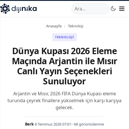
A
,
Marmara Mahallesi
,
Beylikdüzü
34520
TR
Telefon:
0850 44
Anasayfa
›
Teknoloji
TEKNOLOJI
Dünya Kupası 2026 Eleme
Maçında Arjantin ile Mısır
Canlı Yayın Seçenekleri
Sunuluyor
Arjantin ve Mısır, 2026 FIFA Dünya Kupası eleme
turunda çeyrek finallere yükselmek için karşı karşıya
gelecek.
Berk
•
8 Temmuz 2026 07:01
•
•
68 görüntülenme