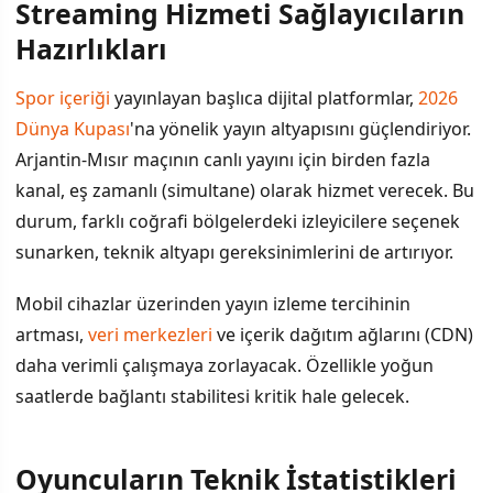
Streaming Hizmeti Sağlayıcıların
İÇINDEKILER
›
Hazırlıkları
Streaming Hizmeti Sağlayıcıların Hazırlıkları
Spor içeriği
yayınlayan başlıca dijital platformlar,
2026
Dünya Kupası
'na yönelik yayın altyapısını güçlendiriyor.
Oyuncuların Teknik İstatistikleri Önem Kazanıyor
Arjantin-Mısır maçının canlı yayını için birden fazla
Ücretsiz Yayın Modelinin İçeriği
kanal, eş zamanlı (simultane) olarak hizmet verecek. Bu
durum, farklı coğrafi bölgelerdeki izleyicilere seçenek
Teknik Gereksinimler ve Bağlantı Hızı
sunarken, teknik altyapı gereksinimlerini de artırıyor.
Mobil cihazlar üzerinden yayın izleme tercihinin
artması,
veri merkezleri
ve içerik dağıtım ağlarını (CDN)
daha verimli çalışmaya zorlayacak. Özellikle yoğun
saatlerde bağlantı stabilitesi kritik hale gelecek.
Oyuncuların Teknik İstatistikleri