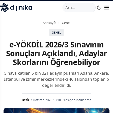
A
,
Marmara Mahallesi
,
Beylikdüzü
34520
TR
Telefon:
0850 44
Anasayfa
›
Genel
GENEL
e-YÖKDİL 2026/3 Sınavının
Sonuçları Açıklandı, Adaylar
Skorlarını Öğrenebiliyor
Sınava katılan 5 bin 321 adayın puanları Adana, Ankara,
İstanbul ve İzmir merkezlerindeki 46 salondan toplanıp
değerlendirildi.
Berk
•
7 Haziran 2026 10:10
•
•
128 görüntülenme