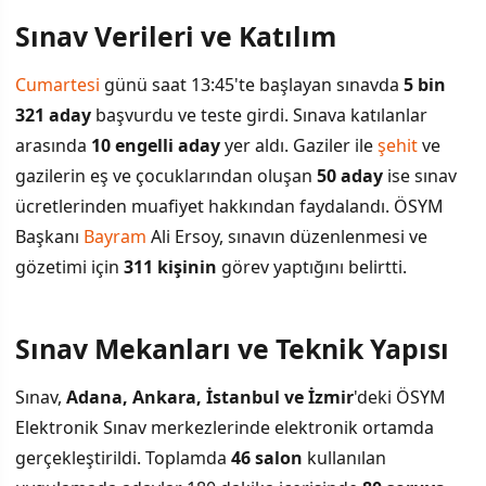
Sınav Verileri ve Katılım
İÇINDEKILER
›
Cumartesi
günü saat 13:45'te başlayan sınavda
5 bin
Sınav Verileri ve Katılım
321 aday
başvurdu ve teste girdi. Sınava katılanlar
arasında
10 engelli aday
yer aldı. Gaziler ile
şehit
ve
Sınav Mekanları ve Teknik Yapısı
gazilerin eş ve çocuklarından oluşan
50 aday
ise sınav
Sınav Sonuçlarının Hızlı Açıklanması
ücretlerinden muafiyet hakkından faydalandı. ÖSYM
Başkanı
Bayram
Ali Ersoy, sınavın düzenlenmesi ve
YÖKDİL ile Eşdeğerlik
gözetimi için
311 kişinin
görev yaptığını belirtti.
Sınav Mekanları ve Teknik Yapısı
Sınav,
Adana, Ankara, İstanbul ve İzmir
'deki ÖSYM
Elektronik Sınav merkezlerinde elektronik ortamda
gerçekleştirildi. Toplamda
46 salon
kullanılan