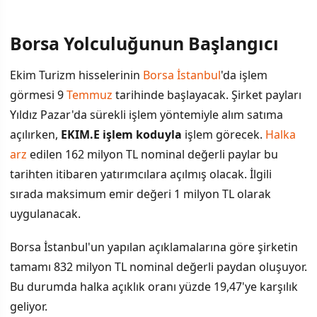
Borsa Yolculuğunun Başlangıcı
İÇINDEKILER
›
Ekim Turizm hisselerinin
Borsa İstanbul
'da işlem
Borsa Yolculuğunun Başlangıcı
görmesi 9
Temmuz
tarihinde başlayacak. Şirket payları
Yıldız Pazar'da sürekli işlem yöntemiyle alım satıma
Altı Ana Endekste Yer Alacak
açılırken,
EKIM.E işlem koduyla
işlem görecek.
Halka
Talep Toplama Süreci ve Sonuçları
arz
edilen 162 milyon TL nominal değerli paylar bu
tarihten itibaren yatırımcılara açılmış olacak. İlgili
sırada maksimum emir değeri 1 milyon TL olarak
uygulanacak.
Borsa İstanbul'un yapılan açıklamalarına göre şirketin
tamamı 832 milyon TL nominal değerli paydan oluşuyor.
Bu durumda halka açıklık oranı yüzde 19,47'ye karşılık
geliyor.