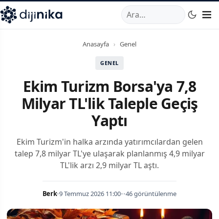
A
,
Marmara Mahallesi
,
Beylikdüzü
34520
TR
Telefon:
0850 44
Anasayfa
›
Genel
GENEL
Ekim Turizm Borsa'ya 7,8
Milyar TL'lik Taleple Geçiş
Yaptı
Ekim Turizm'in halka arzında yatırımcılardan gelen
talep 7,8 milyar TL'ye ulaşarak planlanmış 4,9 milyar
TL'lik arzı 2,9 milyar TL aştı.
Berk
•
9 Temmuz 2026 11:00
•
•
46 görüntülenme