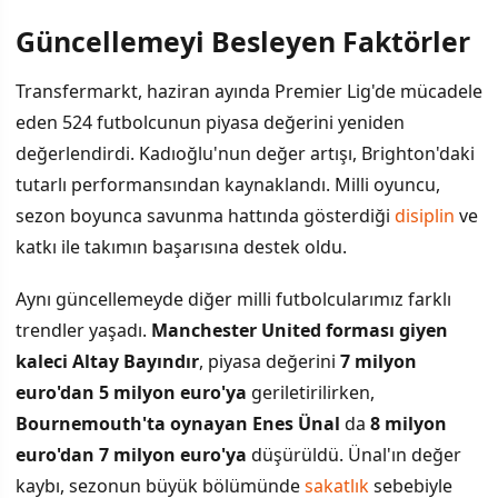
Güncellemeyi Besleyen Faktörler
İÇINDEKILER
›
Transfermarkt, haziran ayında Premier Lig'de mücadele
Güncellemeyi Besleyen Faktörler
eden 524 futbolcunun piyasa değerini yeniden
değerlendirdi. Kadıoğlu'nun değer artışı, Brighton'daki
Avrupa'nın En Değerli Liği
tutarlı performansından kaynaklandı. Milli oyuncu,
Kadıoğlu'nun Yükselişinin Anlamı
sezon boyunca savunma hattında gösterdiği
disiplin
ve
katkı ile takımın başarısına destek oldu.
Aynı güncellemeyde diğer milli futbolcularımız farklı
trendler yaşadı.
Manchester United forması giyen
kaleci Altay Bayındır
, piyasa değerini
7 milyon
euro'dan 5 milyon euro'ya
geriletirilirken,
Bournemouth'ta oynayan Enes Ünal
da
8 milyon
euro'dan 7 milyon euro'ya
düşürüldü. Ünal'ın değer
kaybı, sezonun büyük bölümünde
sakatlık
sebebiyle