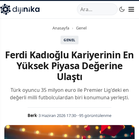
A
,
Marmara Mahallesi
,
Beylikdüzü
34520
TR
Telefon:
0850 44
Anasayfa
›
Genel
GENEL
Ferdi Kadıoğlu Kariyerinin En
Yüksek Piyasa Değerine
Ulaştı
Türk oyuncu 35 milyon euro ile Premier Lig'deki en
değerli milli futbolculardan biri konumuna yerleşti.
Berk
•
3 Haziran 2026 17:30
•
•
95 görüntülenme