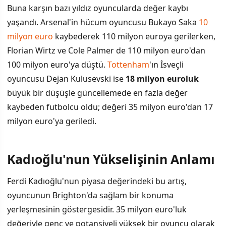
Buna karşın bazı yıldız oyuncularda değer kaybı
yaşandı. Arsenal'in hücum oyuncusu Bukayo Saka
10
milyon euro
kaybederek 110 milyon euroya gerilerken,
Florian Wirtz ve Cole Palmer de 110 milyon euro'dan
100 milyon euro'ya düştü.
Tottenham
'ın İsveçli
oyuncusu Dejan Kulusevski ise
18 milyon euroluk
büyük bir düşüşle güncellemede en fazla değer
kaybeden futbolcu oldu; değeri 35 milyon euro'dan 17
milyon euro'ya geriledi.
Kadıoğlu'nun Yükselişinin Anlamı
Ferdi Kadıoğlu'nun piyasa değerindeki bu artış,
oyuncunun Brighton'da sağlam bir konuma
yerleşmesinin göstergesidir. 35 milyon euro'luk
değeriyle genç ve potansiyeli yüksek bir oyuncu olarak