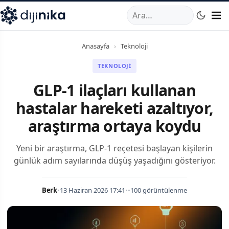
A
,
Marmara Mahallesi
,
Beylikdüzü
34520
TR
Telefon:
0850 44
Anasayfa
›
Teknoloji
TEKNOLOJI
GLP-1 ilaçları kullanan
hastalar hareketi azaltıyor,
araştırma ortaya koydu
Yeni bir araştırma, GLP-1 reçetesi başlayan kişilerin
günlük adım sayılarında düşüş yaşadığını gösteriyor.
Berk
•
13 Haziran 2026 17:41
•
•
100 görüntülenme