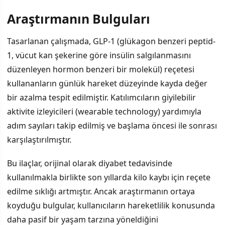
Araştırmanın Bulguları
İÇINDEKILER
›
Tasarlanan çalışmada, GLP-1 (glükagon benzeri peptid-
Araştırmanın Bulguları
1, vücut kan şekerine göre insülin salgılanmasını
düzenleyen hormon benzeri bir molekül) reçetesi
Sağlık Uzmanlarının Değerlendirmesi
kullananların günlük hareket düzeyinde kayda değer
Öneri ve Dikkat Noktaları
bir azalma tespit edilmiştir. Katılımcıların giyilebilir
aktivite izleyicileri (wearable technology) yardımıyla
Gelecek Araştırmalar
adım sayıları takip edilmiş ve başlama öncesi ile sonrası
karşılaştırılmıştır.
Bu ilaçlar, orijinal olarak diyabet tedavisinde
kullanılmakla birlikte son yıllarda kilo kaybı için reçete
edilme sıklığı artmıştır. Ancak araştırmanın ortaya
koyduğu bulgular, kullanıcıların hareketlilik konusunda
daha pasif bir yaşam tarzına yöneldiğini