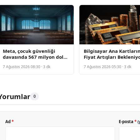
Meta, çocuk güvenliği
Bilgisayar Ana Kartları
davasında 567 milyon dolar
Fiyat Artışları Bekleniy
ceza ödemeye mahkum
7 Ağustos 2026 08:30 · 3 dk
7 Ağustos 2026 05:30 · 3 dk
edildi
Yorumlar
0
Ad
*
E-posta
*
(