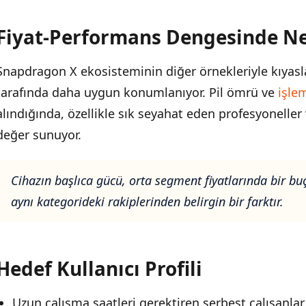
Fiyat-Performans Dengesinde N
Snapdragon X ekosisteminin diğer örnekleriyle kıyas
tarafında daha uygun konumlanıyor. Pil ömrü ve
işle
alındığında, özellikle sık seyahat eden profesyoneller 
değer sunuyor.
Cihazın başlıca gücü, orta segment fiyatlarında bir b
aynı kategorideki rakiplerinden belirgin bir farktır.
Hedef Kullanıcı Profili
Uzun çalışma saatleri gerektiren serbest çalışanlar