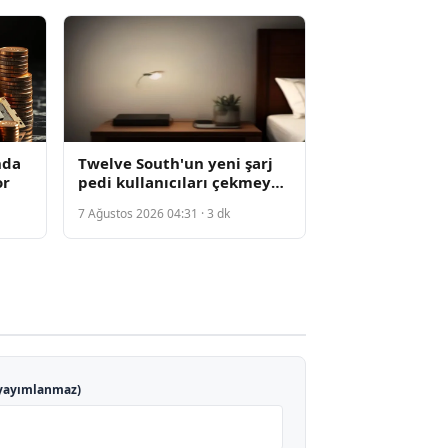
nda
Twelve South'un yeni şarj
or
pedi kullanıcıları çekmeye
başladı
7 Ağustos 2026 04:31 · 3 dk
yayımlanmaz)