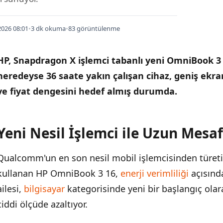
026 08:01
•
3 dk okuma
•
83 görüntülenme
HP, Snapdragon X işlemci tabanlı yeni OmniBook 3 1
neredeyse 36 saate yakın çalışan cihaz, geniş ekran 
ve fiyat dengesini hedef almış durumda.
Yeni Nesil İşlemci ile Uzun Mesa
İÇINDEKILER
›
Qualcomm'un en son nesil mobil işlemcisinden türet
Yeni Nesil İşlemci ile Uzun Mesafe Performansı
kullanan HP OmniBook 3 16,
enerji verimliliği
açısında
16 İnçlik Ekranı ile Çalışma Alanını Genişletiyor
ailesi,
bilgisayar
kategorisinde yeni bir başlangıç olara
ciddi ölçüde azaltıyor.
Fiyat-Performans Dengesinde Nerede Duruyor?