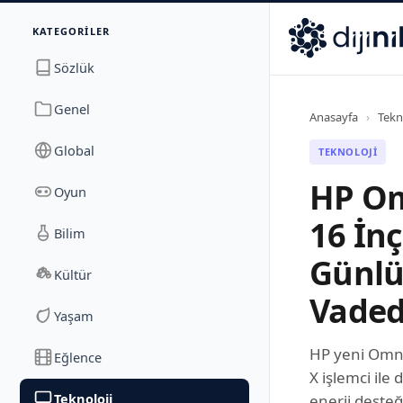
İletişim
KATEGORILER
Dijinika
Avrasya Cad. Sitesi B Blok No: 17/2A
,
Marmara Ma
Sözlük
Genel
Anasayfa
›
Tekn
Global
TEKNOLOJI
HP Om
Oyun
16 İn
Bilim
Günlü
Kültür
Vaded
Yaşam
HP yeni Omn
Eğlence
X işlemci ile 
Teknoloji
enerji desteğ