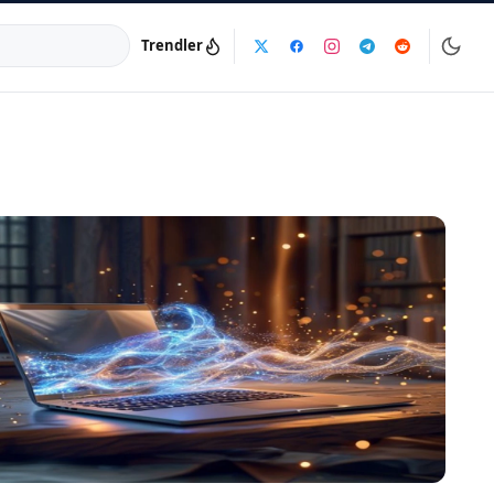
Trendler
a:
info@dijinika.net