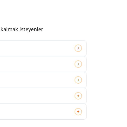
ı kalmak isteyenler
+
+
+
+
+