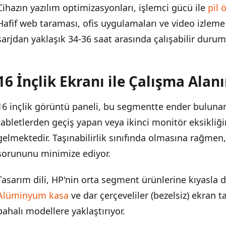
Hedef Kullanıcı Profili
Cihazın yazılım optimizasyonları, işlemci gücü ile
pil 
Hafif web taraması, ofis uygulamaları ve video izleme
şarjdan yaklaşık 34-36 saat arasında çalışabilir durum
16 İnçlik Ekranı ile Çalışma Alanı
16 inçlik görüntü paneli, bu segmentte ender bulunan b
tabletlerden geçiş yapan veya ikinci monitör eksikliği
gelmektedir. Taşınabilirlik sınıfında olmasına rağmen
sorununu minimize ediyor.
Tasarım dili, HP'nin orta segment ürünlerine kıyasla d
Alüminyum kasa
ve dar çerçeveliler (bezelsiz) ekran
pahalı modellere yaklaştırıyor.