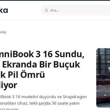
hallesi
,
Beylikdüzü
34520
TR
Telefon:
0850 444 30 49
E-post
oloji
niBook 3 16 Sundu,
ç Ekranda Bir Buçuk
k Pil Ömrü
iyor
iBook 3 16 modelini duyurdu ve Snapdragon
donatılan cihaz, tekli şarjda 36 saate yakın
i sunuyor.