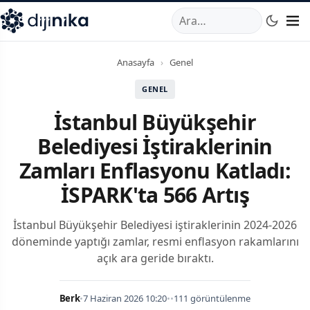
A
,
Marmara Mahallesi
,
Beylikdüzü
34520
TR
Telefon:
0850 44
Anasayfa
›
Genel
GENEL
İstanbul Büyükşehir
Belediyesi İştiraklerinin
Zamları Enflasyonu Katladı:
İSPARK'ta 566 Artış
İstanbul Büyükşehir Belediyesi iştiraklerinin 2024-2026
döneminde yaptığı zamlar, resmi enflasyon rakamlarını
açık ara geride bıraktı.
Berk
•
7 Haziran 2026 10:20
•
•
111 görüntülenme