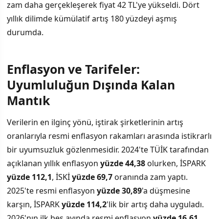
zam daha gerçekleşerek fiyat 42 TL'ye yükseldi. Dört
yıllık dilimde kümülatif artış 180 yüzdeyi aşmış
durumda.
Enflasyon ve Tarifeler:
Uyumluluğun Dışında Kalan
Mantık
Verilerin en ilginç yönü, iştirak şirketlerinin artış
oranlarıyla resmi enflasyon rakamları arasında istikrarlı
bir uyumsuzluk gözlenmesidir. 2024'te TÜİK tarafından
açıklanan yıllık enflasyon
yüzde 44,38
olurken, İSPARK
yüzde 112,1
, İSKİ
yüzde 69,7
oranında zam yaptı.
2025'te resmi enflasyon
yüzde 30,89
'a düşmesine
karşın, İSPARK
yüzde 114,2
'lik bir artış daha uyguladı.
2026'nın ilk beş ayında resmi enflasyon
yüzde 16,61