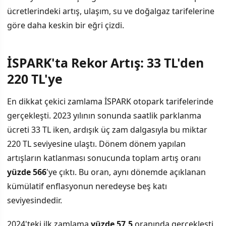
ücretlerindeki artış, ulaşım, su ve doğalgaz tarifelerine
göre daha keskin bir eğri çizdi.
İSPARK'ta Rekor Artış: 33 TL'den
İÇINDEKILER
›
220 TL'ye
İSPARK'ta Rekor Artış: 33 TL'den 220 TL'ye
En dikkat çekici zamlama İSPARK otopark tarifelerinde
gerçekleşti. 2023 yılının sonunda saatlik parklanma
Su Tarifelerinde Otomatik Sistem, Fatura Artışına Dönüştü
ücreti 33 TL iken, ardışık üç zam dalgasıyla bu miktar
Doğalgaz ve Toplu Ulaşımda Kesintisiz Artışlar
220 TL seviyesine ulaştı. Dönem dönem yapılan
artışların katlanması sonucunda toplam artış oranı
Enflasyon ve Tarifeler: Uyumluluğun Dışında Kalan Mantı
yüzde 566
'ye çıktı. Bu oran, aynı dönemde açıklanan
kümülatif enflasyonun neredeyse beş katı
seviyesindedir.
2024'teki ilk zamlama
yüzde 57,5
oranında gerçekleşti