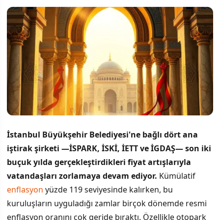
İstanbul Büyükşehir Belediyesi'ne bağlı dört ana
iştirak şirketi —İSPARK, İSKİ, İETT ve İGDAŞ— son iki
buçuk yılda gerçekleştirdikleri fiyat artışlarıyla
vatandaşları zorlamaya devam ediyor.
Kümülatif
enflasyon
yüzde 119 seviyesinde kalırken, bu
kuruluşların uyguladığı zamlar birçok dönemde resmi
enflasyon oranını çok geride bıraktı. Özellikle otopark