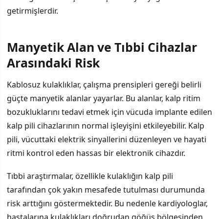
getirmişlerdir.
Manyetik Alan ve Tıbbi Cihazlar
İÇINDEKILER
›
Arasındaki Risk
Manyetik Alan ve Tıbbi Cihazlar Arasındaki Risk
Kablosuz kulaklıklar, çalışma prensipleri gereği belirli
güçte manyetik alanlar yayarlar. Bu alanlar, kalp ritim
Güvenli Kullanım Tavsiyeleri
bozukluklarını tedavi etmek için vücuda implante edilen
Uzman Görüşü
kalp pili cihazlarının normal işleyişini etkileyebilir. Kalp
pili, vücuttaki elektrik sinyallerini düzenleyen ve hayati
ritmi kontrol eden hassas bir elektronik cihazdır.
Tıbbi araştırmalar, özellikle kulaklığın kalp pili
tarafından çok yakın mesafede tutulması durumunda
risk arttığını göstermektedir. Bu nedenle kardiyologlar,
hastalarına kulaklıkları doğrudan göğüs bölgesinden