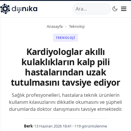
A
,
Marmara Mahallesi
,
Beylikdüzü
34520
TR
Telefon:
0850 44
Anasayfa
›
Teknoloji
TEKNOLOJI
Kardiyologlar akıllı
kulaklıkların kalp pili
hastalarından uzak
tutulmasını tavsiye ediyor
Sağlık profesyonelleri, hastalara teknik ürünlerin
kullanım kılavuzlarını dikkatle okumasını ve şüpheli
durumlarda doktor danışmasını tavsiye etmektedir.
Berk
•
13 Haziran 2026 18:41
•
•
119 görüntülenme