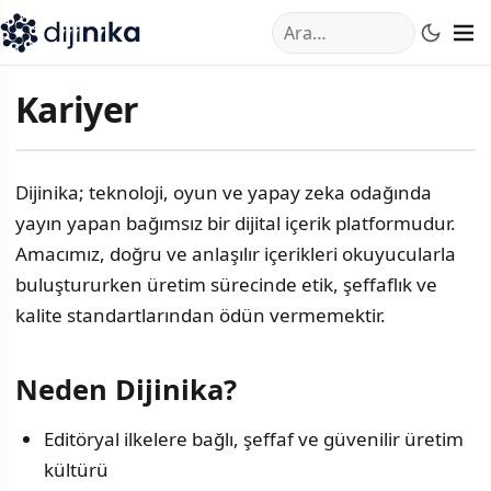
A
,
Marmara Mahallesi
,
Beylikdüzü
34520
TR
Telefon:
0850 44
Kariyer
Dijinika; teknoloji, oyun ve yapay zeka odağında
yayın yapan bağımsız bir dijital içerik platformudur.
Amacımız, doğru ve anlaşılır içerikleri okuyucularla
buluştururken üretim sürecinde etik, şeffaflık ve
kalite standartlarından ödün vermemektir.
Neden Dijinika?
Editöryal ilkelere bağlı, şeffaf ve güvenilir üretim
kültürü