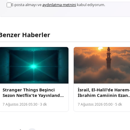
E-posta almayı ve
aydınlatma metnini
kabul ediyorum.
Benzer Haberler
Stranger Things Beşinci
İsrail, El-Halil'de Harem-
Sezon Netflix'te Yayınlandı,
İbrahim Camiinin Ezan
Beklentileri Karşılayamadı
Okunmasını Sistematik
7 Ağustos 2026 05:30 · 3 dk
7 Ağustos 2026 05:00 · 5 dk
Olarak Engelliyor