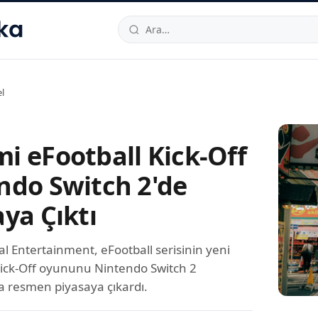
hallesi
,
Beylikdüzü
34520
TR
Telefon:
0850 444 30 49
E-post
l
i eFootball Kick-Off
ndo Switch 2'de
ya Çıktı
l Entertainment, eFootball serisinin yeni
 Kick-Off oyununu Nintendo Switch 2
 resmen piyasaya çıkardı.