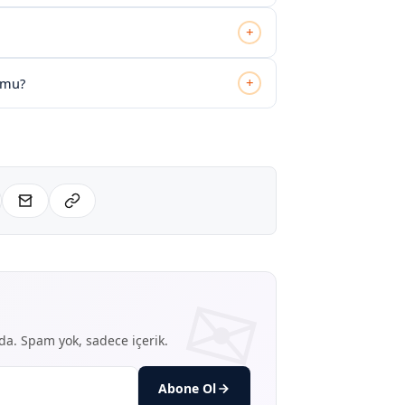
+
+
n mu?
nda. Spam yok, sadece içerik.
Abone Ol