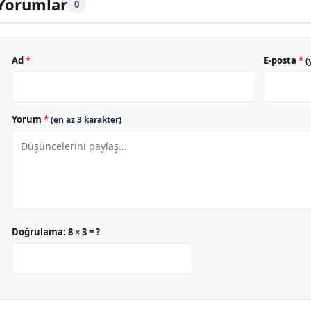
Yorumlar
0
Ad
*
E-posta
*
(
Yorum
*
(en az 3 karakter)
Doğrulama:
8 × 3 = ?