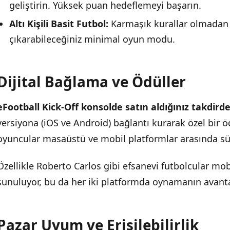
geliştirin. Yüksek puan hedeflemeyi başarın.
Altı Kişili Basit Futbol:
Karmaşık kurallar olmadan d
çıkarabileceğiniz minimal oyun modu.
Dijital Bağlama ve Ödüller
eFootball Kick-Off konsolde satın aldığınız takdird
versiyona (iOS ve Android) bağlantı kurarak özel bir ö
oyuncular masaüstü ve mobil platformlar arasında süre
Özellikle Roberto Carlos gibi efsanevi futbolcular mo
sunuluyor, bu da her iki platformda oynamanın avantajı
Pazar Uyum ve Erişilebilirlik