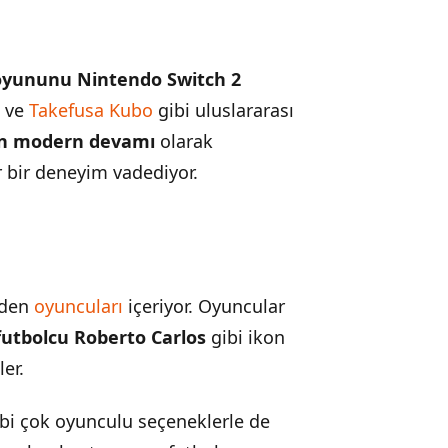
 oyununu Nintendo Switch 2
ve
Takefusa Kubo
gibi uluslararası
nin modern devamı
olarak
ir bir deneyim vadediyor.
inden
oyuncuları
içeriyor. Oyuncular
 futbolcu Roberto Carlos
gibi ikon
er.
bi çok oyunculu seçeneklerle de