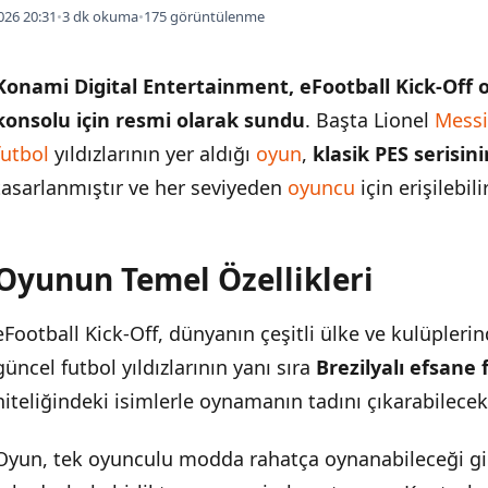
026 20:31
•
3 dk okuma
•
175 görüntülenme
Konami Digital Entertainment, eFootball Kick-Off
konsolu için resmi olarak sundu
. Başta Lionel
Messi
futbol
yıldızlarının yer aldığı
oyun
,
klasik PES serisi
tasarlanmıştır ve her seviyeden
oyuncu
için erişilebil
Oyunun Temel Özellikleri
İÇINDEKILER
›
eFootball Kick-Off, dünyanın çeşitli ülke ve kulüpler
Oyunun Temel Özellikleri
güncel futbol yıldızlarının yanı sıra
Brezilyalı efsane
Oyun Modları ve Mekanikler
niteliğindeki isimlerle oynamanın tadını çıkarabilecekl
Dijital Bağlama ve Ödüller
Oyun, tek oyunculu modda rahatça oynanabileceği gi
Pazar Uyum ve Erişilebilirlik