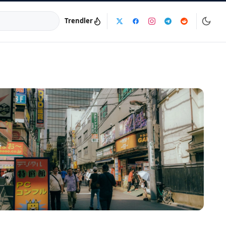
Trendler
a:
info@dijinika.net