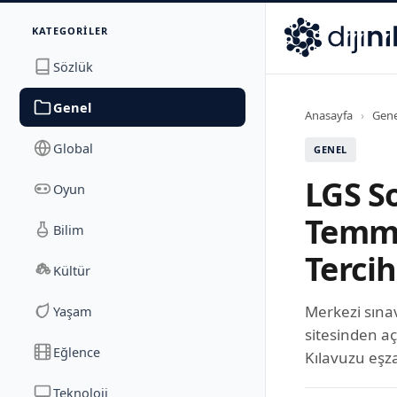
İletişim
KATEGORILER
Dijinika
Avrasya Cad. Sitesi B Blok No: 17/2A
,
Marmara Ma
Sözlük
Genel
Anasayfa
›
Gene
Global
GENEL
LGS S
Oyun
Temmu
Bilim
Tercih
Kültür
Merkezi sına
Yaşam
sitesinden a
Eğlence
Kılavuzu eşz
Teknoloji