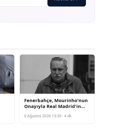
Fenerbahçe, Mourinho'nun
Onayıyla Real Madrid'in
Yıldızı Endrick'i Kiralık
6 Ağustos 2026 13:30 · 4 dk
Kadrosuna Almak İstiyor