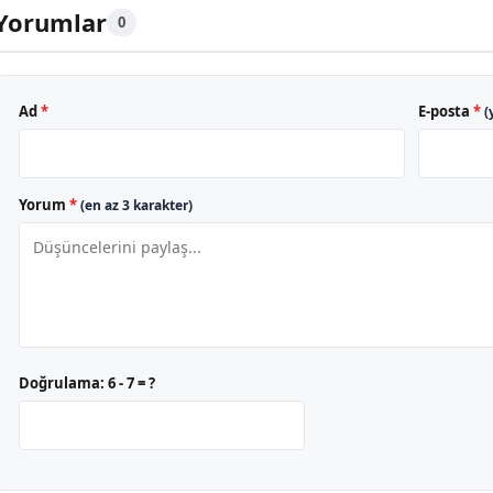
Yorumlar
0
Ad
*
E-posta
*
(
Yorum
*
(en az 3 karakter)
Doğrulama:
6 - 7 = ?