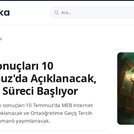
hallesi
,
Beylikdüzü
34520
TR
Telefon:
0850 444 30 49
E-post
l
onuçları 10
z'da Açıklanacak,
 Süreci Başlıyor
v sonuçları 10 Temmuz'da MEB internet
çıklanacak ve Ortaöğretime Geçiş Tercih
amanlı yayımlanacak.