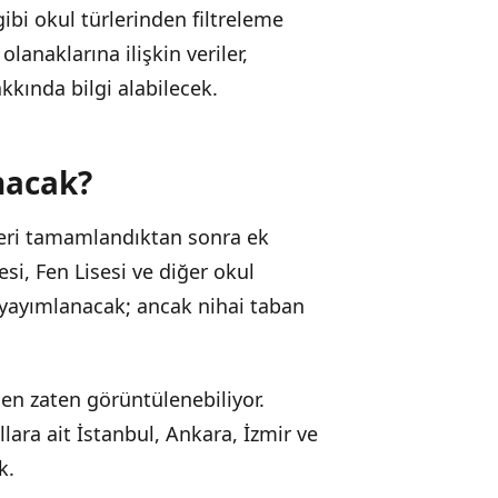
gibi okul türlerinden filtreleme
lanaklarına ilişkin veriler,
kkında bilgi alabilecek.
nacak?
mleri tamamlandıktan sonra ek
si, Fen Lisesi ve diğer okul
 yayımlanacak; ancak nihai taban
den zaten görüntülenebiliyor.
lara ait İstanbul, Ankara, İzmir ve
k.