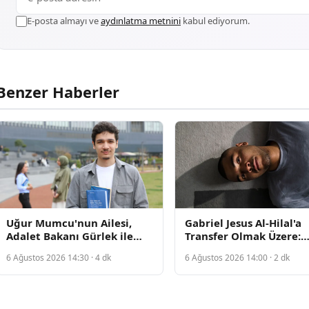
E-posta almayı ve
aydınlatma metnini
kabul ediyorum.
Benzer Haberler
Uğur Mumcu'nun Ailesi,
Gabriel Jesus Al-Hilal'a
Adalet Bakanı Gürlek ile
Transfer Olmak Üzere:
Görüşerek Cinayetin
Arsenal'dan Suudi
6 Ağustos 2026 14:30 · 4 dk
6 Ağustos 2026 14:00 · 2 dk
Aydınlatılmasını İstedi
Arabistan'a Hamle