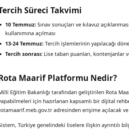
Tercih Süreci Takvimi
Dikkat Edilmesi Gereken Noktalar
10 Temmuz:
Sınav sonuçları ve kılavuz açıklanmas
kullanımına açılması
13-24 Temmuz:
Tercih işlemlerinin yapılacağı dö
Tercih sonrası:
Lise taban puanları, kontenjanlar v
Rota Maarif Platformu Nedir?
Milli Eğitim Bakanlığı tarafından geliştirilen Rota Maari
yapabilmeleri için hazırlanan kapsamlı bir dijital rehb
rotamaarif.meb.gov.tr adresinden erişime açılacak ve
Sistem, Türkiye genelindeki liselere ilişkin ayrıntılı bi