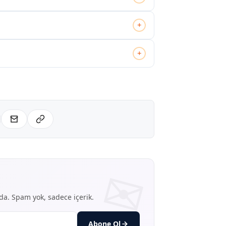
+
+
nda. Spam yok, sadece içerik.
Abone Ol