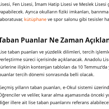
Lisesi, Fen Lisesi, İmam Hatip Lisesi ve Meslek Lisesi 
yapabilecek. Ayrıca okulların fiziki imkanları, barınma o
laboratuvar,
kütüphane
ve spor salonu gibi tesisler ha
Taban Puanlar Ne Zaman Açıkla
Lise taban puanları ve yüzdelik dilimleri, tercih işle
yerleştirme süreci içerisinde açıklanacak. Anadolu Lise
türlerine ilişkin kontenjan tabloları da 10 Temmuz'da
puanlar tercih dönemi sonrasında belli olacak.
Geçmiş yılların taban puanları, e-Okul sistemi üzerin
Öğrenciler ve veliler, karar alma aşamasında önceki yıl
diğer illere ait lise taban puanlarını referans alabilece