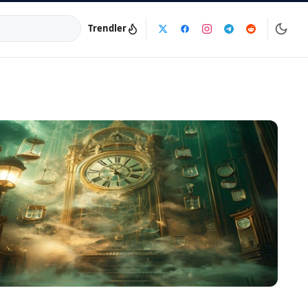
Trendler
a:
info@dijinika.net