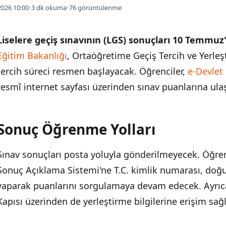
026 10:00
•
3 dk okuma
•
76 görüntülenme
Liselere geçiş sınavının (LGS) sonuçları 10 Temmuz
Eğitim Bakanlığı
, Ortaöğretime Geçiş Tercih ve Yerle
tercih süreci resmen başlayacak. Öğrenciler,
e-Devlet 
resmî internet sayfası üzerinden sınav puanlarına ula
Sonuç Öğrenme Yolları
İÇINDEKILER
›
Sınav sonuçları posta yoluyla gönderilmeyecek. Öğrenci
Sonuç Öğrenme Yolları
Sonuç Açıklama Sistemi'ne T.C. kimlik numarası, doğ
Tercih Süreci Takvimi
yaparak puanlarını sorgulamaya devam edecek. Ayrıca
Kapısı üzerinden de yerleştirme bilgilerine erişim sağ
Rota Maarif Platformu Nedir?
Taban Puanlar Ne Zaman Açıklanacak?