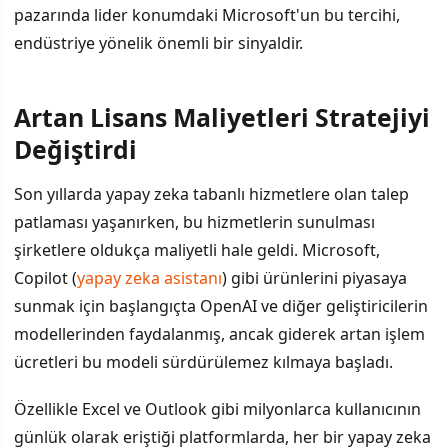
pazarında lider konumdaki Microsoft'un bu tercihi,
endüstriye yönelik önemli bir sinyaldir.
Artan Lisans Maliyetleri Stratejiyi
İÇINDEKILER
›
Değiştirdi
Artan Lisans Maliyetleri Stratejiyi Değiştirdi
Son yıllarda yapay zeka tabanlı hizmetlere olan talep
patlaması yaşanırken, bu hizmetlerin sunulması
Kendi Teknolojisine Yatırım Artıyor
şirketlere oldukça maliyetli hale geldi. Microsoft,
Endüstriye Yansıyacak Etkiler
Copilot (
yapay zeka asistanı
) gibi ürünlerini piyasaya
sunmak için başlangıçta OpenAI ve diğer geliştiricilerin
modellerinden faydalanmış, ancak giderek artan işlem
ücretleri bu modeli sürdürülemez kılmaya başladı.
Özellikle Excel ve Outlook gibi milyonlarca kullanıcının
günlük olarak eriştiği platformlarda, her bir yapay zeka