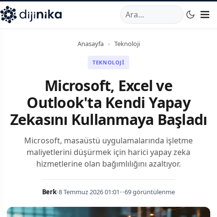
A
,
Marmara Mahallesi
,
Beylikdüzü
34520
TR
Telefon:
0850 44
Anasayfa
›
Teknoloji
TEKNOLOJI
Microsoft, Excel ve
Outlook'ta Kendi Yapay
Zekasını Kullanmaya Başladı
Microsoft, masaüstü uygulamalarında işletme
maliyetlerini düşürmek için harici yapay zeka
hizmetlerine olan bağımlılığını azaltıyor.
Berk
•
8 Temmuz 2026 01:01
•
•
69 görüntülenme