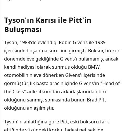
Tyson'ın Karısı ile Pitt'in
İÇINDEKILER
›
Buluşması
Tyson'ın Karısı ile Pitt'in Buluşması
Tyson, 1988'de evlendiği Robin Givens ile 1989
içerisinde boşanma sürecine girmişti. Boksör, bu zor
İddialar ve Spekülasyonlar
dönemde eve geldiğinde Givens'ı bulamamış, ancak
Tyson'ın Anı Kitabı ve Podcast Açıklamaları
kendi hediyesi olarak sunmuş olduğu BMW
otomobilinin eve dönerken Givens'ı içerisinde
Givens'ın Açıklamaları ve Savunması
görmüştür. İlk başta aracın içinde Givens'ın "Head of
the Class" adlı sitkomdan arkadaşlarından biri
olduğunu sanmış, sonrasında bunun Brad Pitt
olduğunu anlaşılmıştır.
Tyson'ın anlattığına göre Pitt, eski boksörü fark
ettiğinde yüzündeki korku ifadesi net şekilde