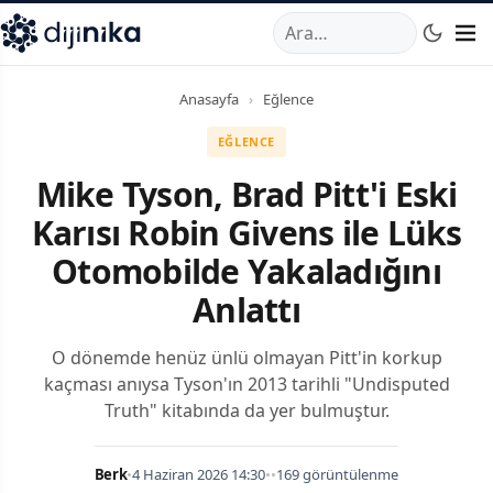
A
,
Marmara Mahallesi
,
Beylikdüzü
34520
TR
Telefon:
0850 44
Anasayfa
›
Eğlence
EĞLENCE
Mike Tyson, Brad Pitt'i Eski
Karısı Robin Givens ile Lüks
Otomobilde Yakaladığını
Anlattı
O dönemde henüz ünlü olmayan Pitt'in korkup
kaçması anıysa Tyson'ın 2013 tarihli "Undisputed
Truth" kitabında da yer bulmuştur.
Berk
•
4 Haziran 2026 14:30
•
•
169 görüntülenme