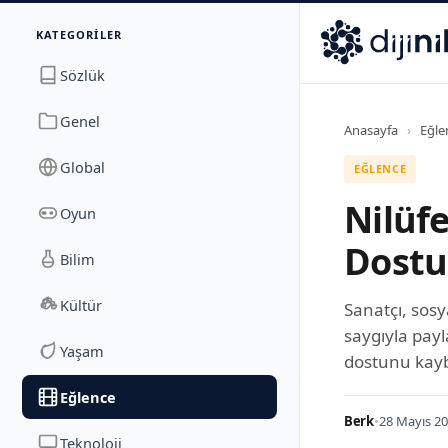
İletişim
KATEGORILER
Dijinika
Avrasya Cad. Sitesi B Blok No: 17/2A
,
Marmara Ma
Sözlük
Genel
Anasayfa
›
Eğle
Global
EĞLENCE
Nilüfe
Oyun
Dostu
Bilim
Kültür
Sanatçı, sos
saygıyla payl
Yaşam
dostunu kayb
Eğlence
Berk
•
28 Mayıs 20
Teknoloji