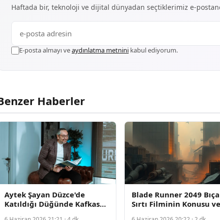
Haftada bir, teknoloji ve dijital dünyadan seçtiklerimiz e-posta
E-posta almayı ve
aydınlatma metnini
kabul ediyorum.
Benzer Haberler
Aytek Şayan Düzce'de
Blade Runner 2049 Bıça
Katıldığı Düğünde Kafkas
Sırtı Filminin Konusu v
Danslarıyla Halk Tarafından
Oyuncuları Açıklandı
6 Haziran 2026 21:21 · 4 dk
6 Haziran 2026 20:22 · 2 dk