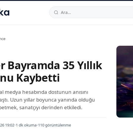
hallesi
,
Beylikdüzü
34520
TR
Telefon:
0850 444 30 49
E-post
nce
r Bayramda 35 Yıllık
nu Kaybetti
yal medya hesabında dostunun anısını
aştı. Uzun yıllar boyunca yanında olduğu
etmek, sanatçıyı derinden etkiledi.
26 19:02
•
1 dk okuma
•
110 görüntülenme