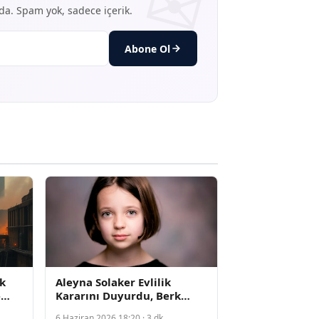
nda. Spam yok, sadece içerik.
Abone Ol
k
Aleyna Solaker Evlilik
e
Kararını Duyurdu, Berk
Boyacıgil'in Teklifine Evet
6 Haziran 2026 18:20 · 3 dk