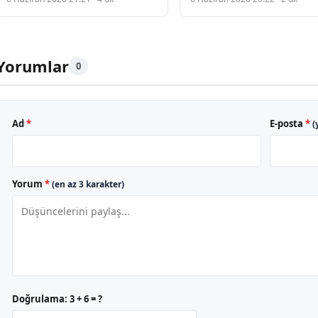
Karşılandı
Yorumlar
0
Ad
*
E-posta
*
(
Yorum
*
(en az 3 karakter)
Doğrulama:
3 + 6 = ?