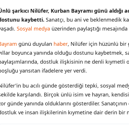
Ünlü şarkıcı Nilüfer, Kurban Bayramı günü aldığı acı
dostunu kaybetti.
Sanatçı, bu ani ve beklenmedik ka
yaşadı.
Sosyal medya
üzerinden paylaştığı mesajında 
Bayram
günü duyulan
haber
, Nilüfer için hüzünlü b
yıllar boyunca yanında olduğu dostunu kaybetmek, san
paylaşımlarında, dostluk ilişkisinin ne denli kıymetli 
boşluğu yansıtan ifadelere yer verdi.
Nilüfer'in bu acılı günde gösterdiği tepki, sosyal med
şekilde karşılandı. Birçok ünlü isim ve hayran, kendi
zor günde yanında olduklarını gösterdiler. Sanatçının 
dostluk ve insan ilişkilerinin kıymetine dair derin bir 