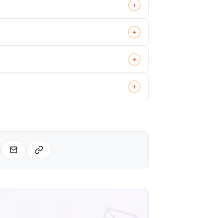
+
+
+
+