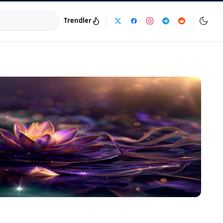
Trendler
a:
info@dijinika.net