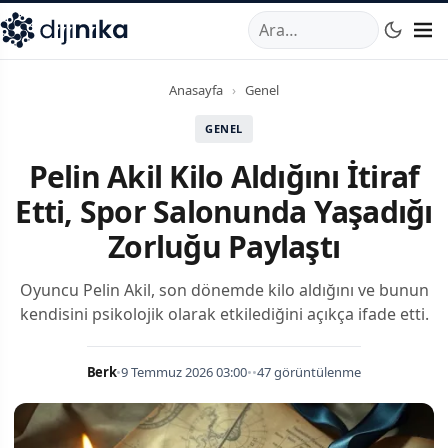
A
,
Marmara Mahallesi
,
Beylikdüzü
34520
TR
Telefon:
0850 44
Anasayfa
›
Genel
GENEL
Pelin Akil Kilo Aldığını İtiraf
Etti, Spor Salonunda Yaşadığı
Zorluğu Paylaştı
Oyuncu Pelin Akil, son dönemde kilo aldığını ve bunun
kendisini psikolojik olarak etkilediğini açıkça ifade etti.
Berk
•
9 Temmuz 2026 03:00
•
•
47 görüntülenme