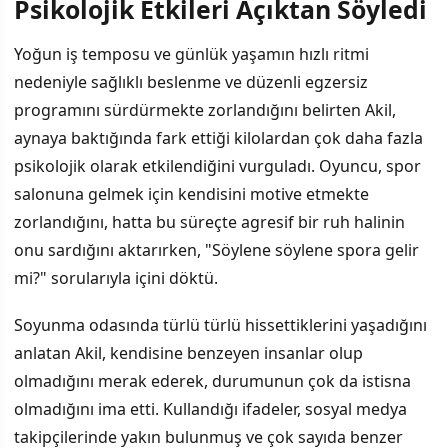
Psikolojik Etkileri Açıktan Söyledi
İÇINDEKILER
›
Yoğun iş temposu ve günlük yaşamın hızlı ritmi
Psikolojik Etkileri Açıktan Söyledi
nedeniyle sağlıklı beslenme ve düzenli egzersiz
programını sürdürmekte zorlandığını belirten Akil,
Daha Önce Sağlıklı Yaşamla İlham Veriyordu
aynaya baktığında fark ettiği kilolardan çok daha fazla
Takipçilerinden Gelen Destek
psikolojik olarak etkilendiğini vurguladı. Oyuncu, spor
salonuna gelmek için kendisini motive etmekte
Yeni Dönemde Hedefleri
zorlandığını, hatta bu süreçte agresif bir ruh halinin
onu sardığını aktarırken, "Söylene söylene spora gelir
Özel Hayatındaki Mutluluğu Hiç Durmuyor
mi?" sorularıyla içini döktü.
Soyunma odasında türlü türlü hissettiklerini yaşadığını
anlatan Akil, kendisine benzeyen insanlar olup
olmadığını merak ederek, durumunun çok da istisna
olmadığını ima etti. Kullandığı ifadeler, sosyal medya
takipçilerinde yakın bulunmuş ve çok sayıda benzer