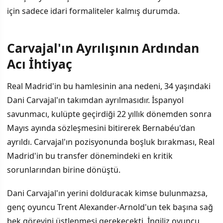
için sadece idari formaliteler kalmış durumda.
Carvajal'ın Ayrılışının Ardından
İÇINDEKILER
›
Acı İhtiyaç
Carvajal'ın Ayrılışının Ardından Acı İhtiyaç
Real Madrid'in bu hamlesinin ana nedeni, 34 yaşındaki
Dani Carvajal'ın takımdan ayrılmasıdır. İspanyol
Dumfries Neden Uygun Seçim?
savunmacı, kulüpte geçirdiği 22 yıllık dönemden sonra
Serbest Kalma Maddesi: Pazarlığa Gerek Yok
Mayıs ayında sözleşmesini bitirerek Bernabéu'dan
ayrıldı. Carvajal'ın pozisyonunda boşluk bırakması, Real
İddialar: Başkanlık Seçiminin Ardından Duyurulacak
Madrid'in bu transfer dönemindeki en kritik
Gözler Artık Merkez Savunmada
sorunlarından birine dönüştü.
Dani Carvajal'ın yerini dolduracak kimse bulunmazsa,
genç oyuncu Trent Alexander-Arnold'un tek başına sağ
bek görevini üstlenmesi gerekecekti. İngiliz oyuncu