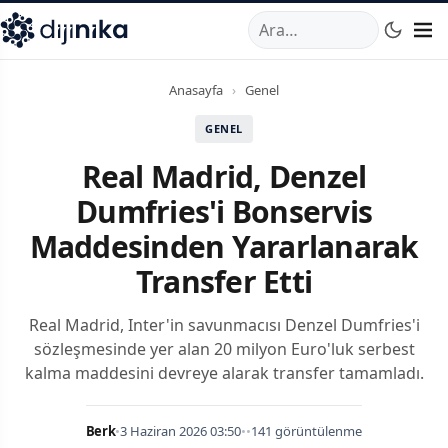
A
,
Marmara Mahallesi
,
Beylikdüzü
34520
TR
Telefon:
0850 44
Anasayfa
›
Genel
GENEL
Real Madrid, Denzel
Dumfries'i Bonservis
Maddesinden Yararlanarak
Transfer Etti
Real Madrid, Inter'in savunmacısı Denzel Dumfries'i
sözleşmesinde yer alan 20 milyon Euro'luk serbest
kalma maddesini devreye alarak transfer tamamladı.
Berk
•
3 Haziran 2026 03:50
•
•
141 görüntülenme