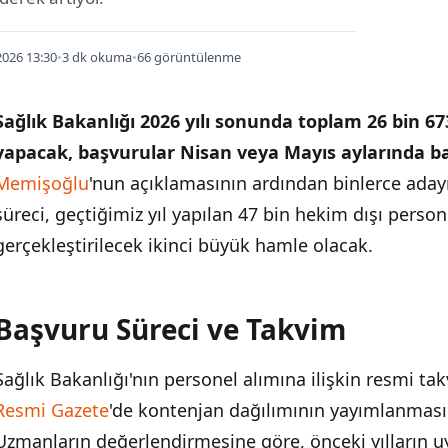
026 13:30
•
3 dk okuma
•
66 görüntülenme
Sağlık Bakanlığı 2026 yılı sonunda toplam 26 bin 67
yapacak, başvurular Nisan veya Mayıs aylarında b
Memişoğlu
'nun açıklamasının ardından binlerce ada
süreci, geçtiğimiz yıl yapılan 47 bin hekim dışı perso
gerçekleştirilecek ikinci büyük hamle olacak.
Başvuru Süreci ve Takvim
İÇINDEKILER
›
Sağlık Bakanlığı'nın personel alımına ilişkin resmi t
Başvuru Süreci ve Takvim
Resmi Gazete
'de kontenjan dağılımının yayımlanması 
Alım Kapsamı ve Unvan Dağılımı
Uzmanların değerlendirmesine göre, önceki yılların u