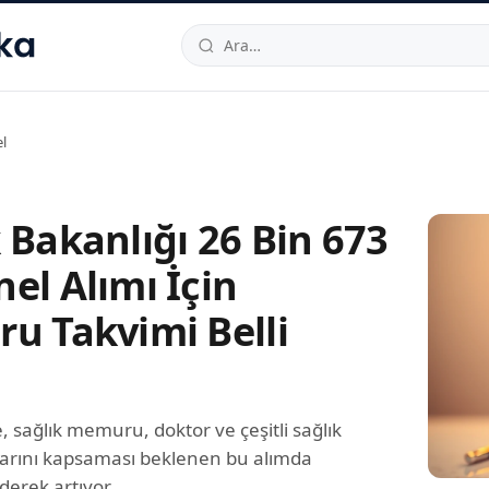
hallesi
,
Beylikdüzü
34520
TR
Telefon:
0850 444 30 49
E-post
l
 Bakanlığı 26 Bin 673
el Alımı İçin
ru Takvimi Belli
 sağlık memuru, doktor ve çeşitli sağlık
arını kapsaması beklenen bu alımda
derek artıyor.