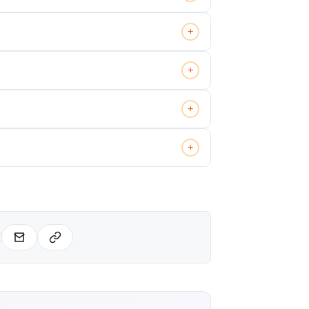
+
+
+
+