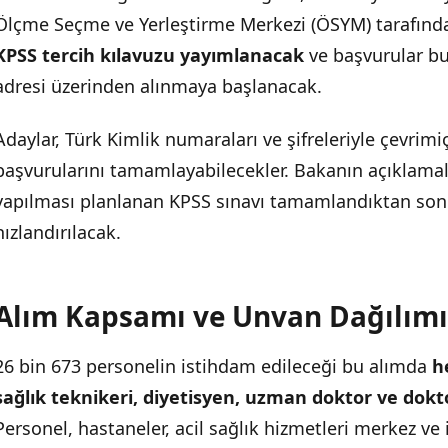
Ölçme Seçme ve Yerleştirme Merkezi (ÖSYM) tarafın
Başvuru Koşulları
KPSS tercih kılavuzu yayımlanacak
ve başvurular bu
Geçmiş Alımlarla Karşılaştırma
adresi üzerinden alınmaya başlanacak.
Adaylar, Türk Kimlik numaraları ve şifreleriyle çevrimi
başvurularını tamamlayabilecekler. Bakanın açıklamal
yapılması planlanan KPSS sınavı tamamlandıktan sonr
hızlandırılacak.
Alım Kapsamı ve Unvan Dağılımı
26 bin 673 personelin istihdam edileceği bu alımda
h
sağlık teknikeri, diyetisyen, uzman doktor ve dokt
Personel, hastaneler, acil sağlık hizmetleri merkez ve i