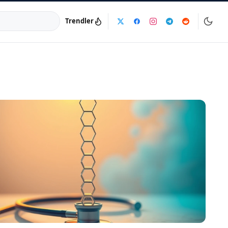
Trendler
a:
info@dijinika.net