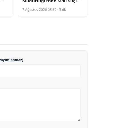
Müdürlüğü'nde Mali Suçlar
eye
Şubesi Yönetiminde
7 Ağustos 2026 03:30 · 3 dk
Değişiklik Yapıldı
yayımlanmaz)