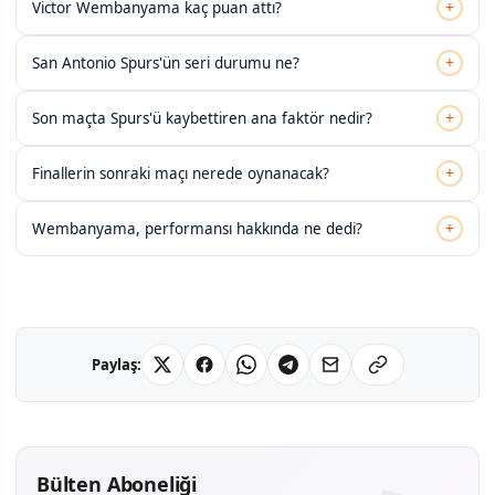
+
Victor Wembanyama kaç puan attı?
+
San Antonio Spurs'ün seri durumu ne?
+
Son maçta Spurs'ü kaybettiren ana faktör nedir?
+
Finallerin sonraki maçı nerede oynanacak?
+
Wembanyama, performansı hakkında ne dedi?
Paylaş:
Bülten Aboneliği