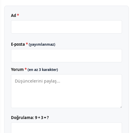
Ad
*
E-posta
*
(yayımlanmaz)
Yorum
*
(en az 3 karakter)
Doğrulama:
9 + 3 = ?