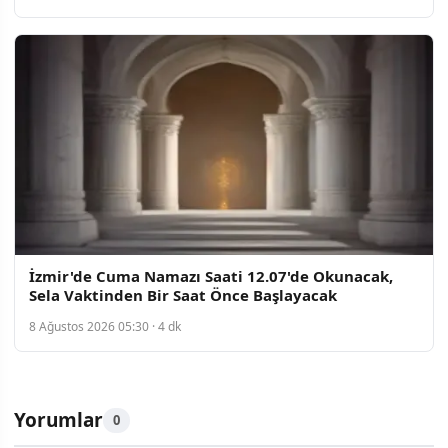
İzmir'de Cuma Namazı Saati 12.07'de Okunacak,
Sela Vaktinden Bir Saat Önce Başlayacak
8 Ağustos 2026 05:30 · 4 dk
Yorumlar
0