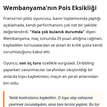
Wembanyama'nın Pois Eksikliği
Fransa'nın yıldız oyuncusu, basın toplantısında yaptığı
açıklamada, kendi performansını çok net bir şekilde
değerlendirdi.
"Hala çok bulanık durumda"
diyen
Wembanyama, maç sonunda 29 puan attığına rağmen,
kaybedilen turnuvalardan ve atılan iki kritik şutta kendi
sorumluluğunu kabul etti.
Oyuncu,
son üç turu
özellikle vurguladı. Dribbling
yaparken savunmacılar tarafından sıkıştırıldığı bir
anlarda topu kaybetmesi, maçın en yaralı anlarından
biri oldu.
"Anlık kontrolümü kaybettim. O topu atıp sahasına
çevirmek zorundaydım, ama tam tersini yaptım. Bu tür