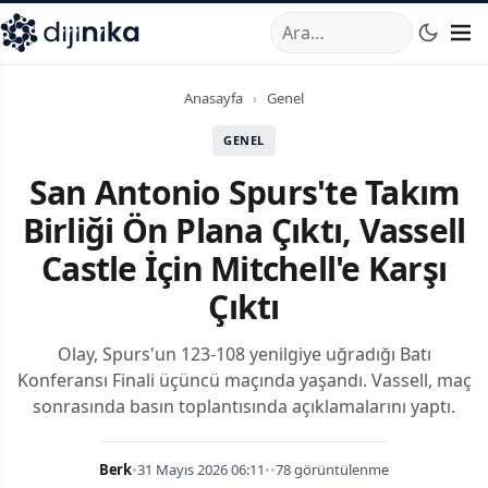
A
,
Marmara Mahallesi
,
Beylikdüzü
34520
TR
Telefon:
0850 44
Anasayfa
›
Genel
GENEL
San Antonio Spurs'te Takım
Birliği Ön Plana Çıktı, Vassell
Castle İçin Mitchell'e Karşı
Çıktı
Olay, Spurs'un 123-108 yenilgiye uğradığı Batı
Konferansı Finali üçüncü maçında yaşandı. Vassell, maç
sonrasında basın toplantısında açıklamalarını yaptı.
Berk
•
31 Mayıs 2026 06:11
•
•
78 görüntülenme