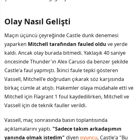
Olay Nasıl Gelişti
İÇINDEKILER
›
Maçın üçüncü çeyreğinde Castle dunk denemesi
Olay Nasıl Gelişti
yaparken
Mitchell tarafından fauled oldu
ve yerde
kaldı. Ancak olay burada bitmedi. Yaklaşık 40 saniye
Castle'dan Aldığı Destek
öncesinde Thunder'ın Alex Caruso da benzer şekilde
Teknik Direktör Johnson'ın Tutumu
Castle'a faul yapmıştı. İkinci faule tepki gösteren
Vassell, Mitchell'e doğrudan çıkarak söz karşısında
birkaç cümle at atıştı. Hakemler olaya müdahale etti ve
Mitchell için Flagrant 1 foul kaydedilirken, Mitchell ve
Vassell için de teknik fauller verildi.
Vassell, maç sonrasında basın toplantısında
açıklamalarını yaptı.
"Sadece takım arkadaşımın
yanında olmak istedim"
diyen
oyuncu
, Castle'a "Bu