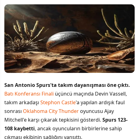
San Antonio Spurs'ta takım dayanışması öne çıktı.
Batı Konferansı Finali
üçüncü maçında Devin Vassell,
takım arkadaşı
Stephon Castle
'a yapılan ardışık faul
sonrası
Oklahoma City Thunder
oyuncusu Ajay
Mitchell'e karşı çıkarak tepkisini gösterdi.
Spurs 123-
108 kaybetti
, ancak oyuncuların birbirlerine sahip
çıkması ekibinin sağlığını yansıttı.