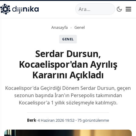
A
,
Marmara Mahallesi
,
Beylikdüzü
34520
TR
Telefon:
0850 44
Anasayfa
›
Genel
GENEL
Serdar Dursun,
Kocaelispor'dan Ayrılış
Kararını Açıkladı
Kocaelispor'da Geçirdiği Dönem Serdar Dursun, geçen
sezonun başında İran'ın Persepolis takımından
Kocaelispor'a 1 yıllık sözleşmeyle katılmıştı.
Berk
•
4 Haziran 2026 19:52
•
•
75 görüntülenme