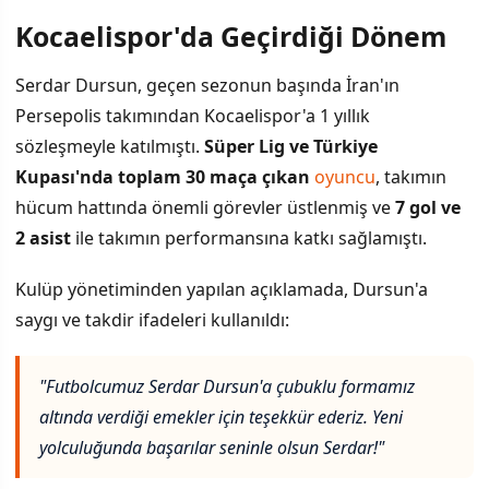
Kocaelispor'da Geçirdiği Dönem
İÇINDEKILER
›
Serdar Dursun, geçen sezonun başında İran'ın
Kocaelispor'da Geçirdiği Dönem
Persepolis takımından Kocaelispor'a 1 yıllık
sözleşmeyle katılmıştı.
Süper Lig ve Türkiye
Dursun'un Kariyer Geçmişi
Kupası'nda toplam 30 maça çıkan
oyuncu
, takımın
hücum hattında önemli görevler üstlenmiş ve
7 gol ve
2 asist
ile takımın performansına katkı sağlamıştı.
Kulüp yönetiminden yapılan açıklamada, Dursun'a
saygı ve takdir ifadeleri kullanıldı:
"Futbolcumuz Serdar Dursun'a çubuklu formamız
altında verdiği emekler için teşekkür ederiz. Yeni
yolculuğunda başarılar seninle olsun Serdar!"