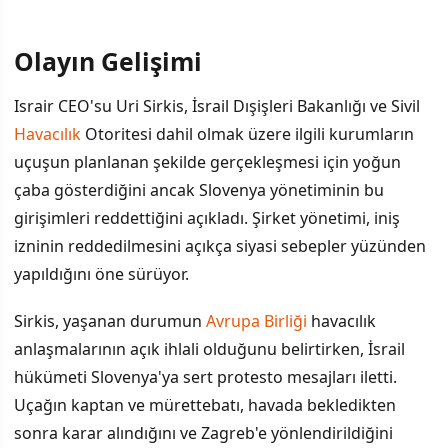
Olayın Gelişimi
İÇINDEKILER
›
Israir CEO'su Uri Sirkis, İsrail Dışişleri Bakanlığı ve Sivil
Olayın Gelişimi
Havacılık
Otoritesi dahil olmak üzere ilgili kurumların
uçuşun planlanan şekilde gerçekleşmesi için yoğun
Slovenya'nın İsrail Karşıtı Politikaları
çaba gösterdiğini ancak Slovenya yönetiminin bu
İsrail'in Beklentisi ve Gelecek Senaryo
girişimleri reddettiğini açıkladı. Şirket yönetimi, iniş
izninin reddedilmesini açıkça siyasi sebepler yüzünden
yapıldığını öne sürüyor.
Sirkis, yaşanan durumun
Avrupa Birliği
havacılık
anlaşmalarının açık ihlali olduğunu belirtirken, İsrail
hükümeti Slovenya'ya sert protesto mesajları iletti.
Uçağın kaptan ve mürettebatı, havada bekledikten
sonra karar alındığını ve Zagreb'e yönlendirildiğini