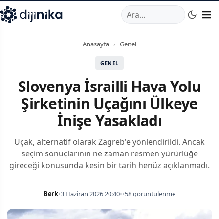
A
,
Marmara Mahallesi
,
Beylikdüzü
34520
TR
Telefon:
0850 44
Anasayfa
›
Genel
GENEL
Slovenya İsrailli Hava Yolu
Şirketinin Uçağını Ülkeye
İnişe Yasakladı
Uçak, alternatif olarak Zagreb'e yönlendirildi. Ancak
seçim sonuçlarının ne zaman resmen yürürlüğe
gireceği konusunda kesin bir tarih henüz açıklanmadı.
Berk
•
3 Haziran 2026 20:40
•
•
58 görüntülenme