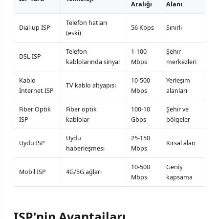
Aralığı
Alanı
Telefon hatları
Dial-up ISP
56 Kbps
Sınırlı
(eski)
Telefon
1-100
Şehir
DSL ISP
kablolarında sinyal
Mbps
merkezleri
Kablo
10-500
Yerleşim
TV kablo altyapısı
İnternet ISP
Mbps
alanları
Fiber Optik
Fiber optik
100-10
Şehir ve
ISP
kablolar
Gbps
bölgeler
Uydu
25-150
Uydu ISP
Kırsal alan
haberleşmesi
Mbps
10-500
Geniş
Mobil ISP
4G/5G ağları
Mbps
kapsama
ISP'nin Avantajları