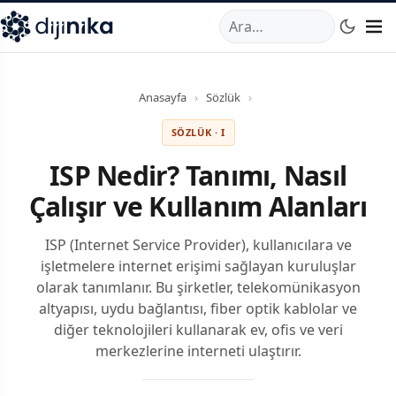
A
,
Marmara Mahallesi
,
Beylikdüzü
34520
TR
Telefon:
0850 44
Anasayfa
›
Sözlük
›
SÖZLÜK · I
ISP Nedir? Tanımı, Nasıl
Çalışır ve Kullanım Alanları
ISP (Internet Service Provider), kullanıcılara ve
işletmelere internet erişimi sağlayan kuruluşlar
olarak tanımlanır. Bu şirketler, telekomünikasyon
altyapısı, uydu bağlantısı, fiber optik kablolar ve
diğer teknolojileri kullanarak ev, ofis ve veri
merkezlerine interneti ulaştırır.