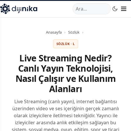
A
,
Marmara Mahallesi
,
Beylikdüzü
34520
TR
Telefon:
0850 44
Anasayfa
›
Sözlük
›
SÖZLÜK · L
Live Streaming Nedir?
Canlı Yayın Teknolojisi,
Nasıl Çalışır ve Kullanım
Alanları
Live Streaming (canlı yayın), internet bağlantısı
üzerinden video ve ses içeriğinin gerçek zamanlı
olarak izleyicilere iletilmesi tekniğidir. Yayıncı ile
izleyiciler arasında anlık etkileşim sağlayan bu
sistem, sosyal medya, oyun, eğitim, spor ve ticari