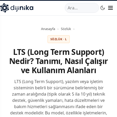
A
,
Marmara Mahallesi
,
Beylikdüzü
34520
TR
Telefon:
0850 44
Anasayfa
›
Sözlük
›
SÖZLÜK · L
LTS (Long Term Support)
Nedir? Tanımı, Nasıl Çalışır
ve Kullanım Alanları
LTS (Long Term Support), yazılım veya işletim
sisteminin belirli bir sürümüne belirlenmiş bir
zaman aralığında (tipik olarak 5 ila 10 yıl) teknik
destek, güvenlik yamaları, hata düzeltmeleri ve
bakım hizmetleri sağlanmasını ifade eden bir
destek modelidir. Bu model, özellikle işletmelerin,