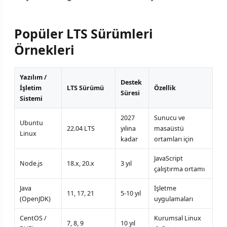
Popüler LTS Sürümleri
Örnekleri
Yazılım /
Destek
İşletim
LTS Sürümü
Özellik
Süresi
Sistemi
2027
Sunucu ve
Ubuntu
22.04 LTS
yılına
masaüstü
Linux
kadar
ortamları için
JavaScript
Node.js
18.x, 20.x
3 yıl
çalıştırma ortamı
Java
İşletme
11, 17, 21
5-10 yıl
(OpenJDK)
uygulamaları
CentOS /
Kurumsal Linux
7, 8, 9
10 yıl