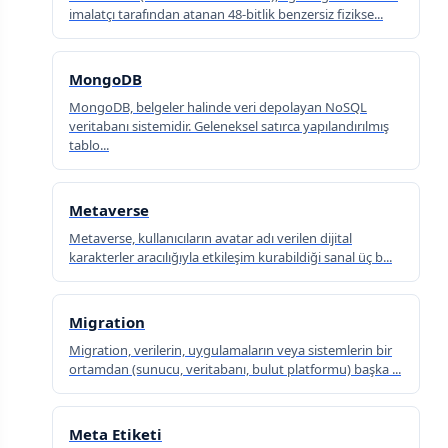
imalatçı tarafından atanan 48-bitlik benzersiz fizikse...
MongoDB
MongoDB, belgeler halinde veri depolayan NoSQL
veritabanı sistemidir. Geleneksel satırca yapılandırılmış
tablo...
Metaverse
Metaverse, kullanıcıların avatar adı verilen dijital
karakterler aracılığıyla etkileşim kurabildiği sanal üç b...
Migration
Migration, verilerin, uygulamaların veya sistemlerin bir
ortamdan (sunucu, veritabanı, bulut platformu) başka ...
Meta Etiketi