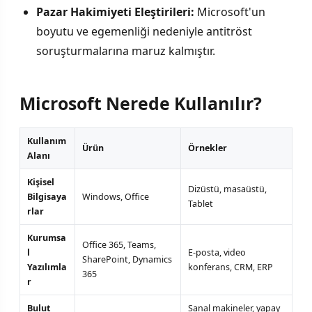
Pazar Hakimiyeti Eleştirileri:
Microsoft'un
boyutu ve egemenliği nedeniyle antitröst
soruşturmalarına maruz kalmıştır.
Microsoft Nerede Kullanılır?
Kullanım
Ürün
Örnekler
Alanı
Kişisel
Dizüstü, masaüstü,
Bilgisaya
Windows, Office
Tablet
rlar
Kurumsa
Office 365, Teams,
l
E-posta, video
SharePoint, Dynamics
Yazılımla
konferans, CRM, ERP
365
r
Bulut
Sanal makineler, yapay