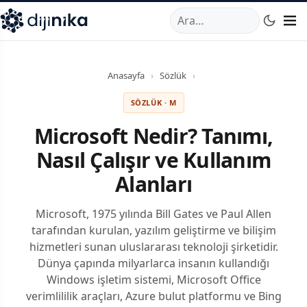
A
,
Marmara Mahallesi
,
Beylikdüzü
34520
TR
Telefon:
0850 44
Anasayfa
›
Sözlük
›
SÖZLÜK · M
Microsoft Nedir? Tanımı,
Nasıl Çalışır ve Kullanım
Alanları
Microsoft, 1975 yılında Bill Gates ve Paul Allen
tarafından kurulan, yazılım geliştirme ve bilişim
hizmetleri sunan uluslararası teknoloji şirketidir.
Dünya çapında milyarlarca insanın kullandığı
Windows işletim sistemi, Microsoft Office
verimlililik araçları, Azure bulut platformu ve Bing