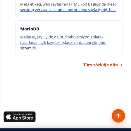
Meta etiketi, web sayfasının HTML kod başlığında (head
section) yer alan ve arama motorlarına sayfa içeriği ha...
MariaDB
MariaDB, MySQL'in geliştirilmiş versiyonu olarak
tasarlanan açık kaynak ilişkisel veritabanı yönetim
sistemidi...
Tüm sözlüğe dön →