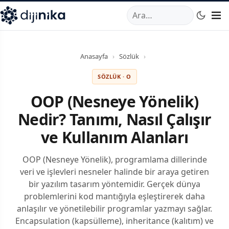
A
,
Marmara Mahallesi
,
Beylikdüzü
34520
TR
Telefon:
0850 44
Anasayfa
›
Sözlük
›
SÖZLÜK · O
OOP (Nesneye Yönelik)
Nedir? Tanımı, Nasıl Çalışır
ve Kullanım Alanları
OOP (Nesneye Yönelik), programlama dillerinde
veri ve işlevleri nesneler halinde bir araya getiren
bir yazılım tasarım yöntemidir. Gerçek dünya
problemlerini kod mantığıyla eşleştirerek daha
anlaşılır ve yönetilebilir programlar yazmayı sağlar.
Encapsulation (kapsülleme), inheritance (kalıtım) ve