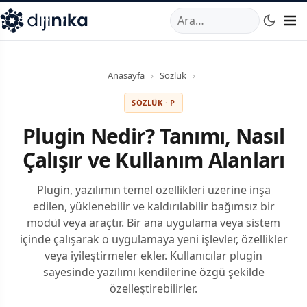
A
,
Marmara Mahallesi
,
Beylikdüzü
34520
TR
Telefon:
0850 44
Anasayfa
›
Sözlük
›
SÖZLÜK · P
Plugin Nedir? Tanımı, Nasıl
Çalışır ve Kullanım Alanları
Plugin, yazılımın temel özellikleri üzerine inşa
edilen, yüklenebilir ve kaldırılabilir bağımsız bir
modül veya araçtır. Bir ana uygulama veya sistem
içinde çalışarak o uygulamaya yeni işlevler, özellikler
veya iyileştirmeler ekler. Kullanıcılar plugin
sayesinde yazılımı kendilerine özgü şekilde
özelleştirebilirler.