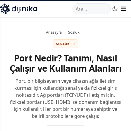
A
,
Marmara Mahallesi
,
Beylikdüzü
34520
TR
Telefon:
0850 44
Anasayfa
›
Sözlük
›
SÖZLÜK · P
Port Nedir? Tanımı, Nasıl
Çalışır ve Kullanım Alanları
Port, bir bilgisayarın veya cihazın ağla iletişim
kurması için kullandığı sanal ya da fiziksel giriş
noktasıdır. Ağ portları (TCP/UDP) iletişim için,
fiziksel portlar (USB, HDMI) ise donanım bağlantısı
için kullanılır. Her port bir numaraya sahiptir ve
belirli protokollere göre çalışır.