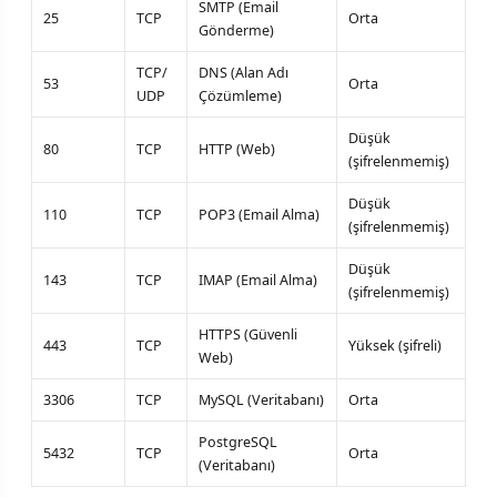
SMTP (Email
25
TCP
Orta
Gönderme)
TCP/
DNS (Alan Adı
53
Orta
UDP
Çözümleme)
Düşük
80
TCP
HTTP (Web)
(şifrelenmemiş)
Düşük
110
TCP
POP3 (Email Alma)
(şifrelenmemiş)
Düşük
143
TCP
IMAP (Email Alma)
(şifrelenmemiş)
HTTPS (Güvenli
443
TCP
Yüksek (şifreli)
Web)
3306
TCP
MySQL (Veritabanı)
Orta
PostgreSQL
5432
TCP
Orta
(Veritabanı)