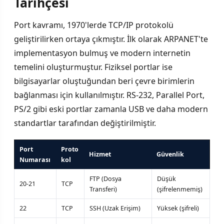
Tarihçesi
Port kavramı, 1970'lerde TCP/IP protokolü
geliştirilirken ortaya çıkmıştır. İlk olarak ARPANET'te
implementasyon bulmuş ve modern internetin
temelini oluşturmuştur. Fiziksel portlar ise
bilgisayarlar oluştuğundan beri çevre birimlerin
bağlanması için kullanılmıştır. RS-232, Parallel Port,
PS/2 gibi eski portlar zamanla USB ve daha modern
standartlar tarafından değiştirilmiştir.
Port
Proto
Hizmet
Güvenlik
Numarası
kol
FTP (Dosya
Düşük
20-21
TCP
Transferi)
(şifrelenmemiş)
22
TCP
SSH (Uzak Erişim)
Yüksek (şifreli)