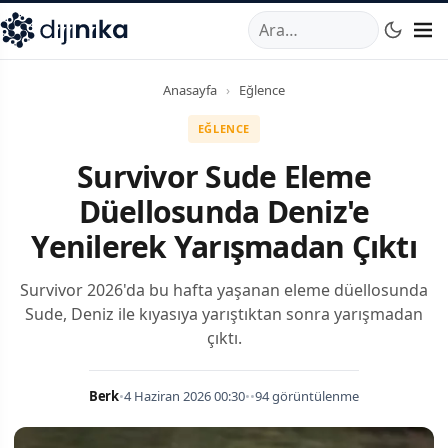
A
,
Marmara Mahallesi
,
Beylikdüzü
34520
TR
Telefon:
0850 44
Anasayfa
›
Eğlence
EĞLENCE
Survivor Sude Eleme
Düellosunda Deniz'e
Yenilerek Yarışmadan Çıktı
Survivor 2026'da bu hafta yaşanan eleme düellosunda
Sude, Deniz ile kıyasıya yarıştıktan sonra yarışmadan
çıktı.
Berk
•
4 Haziran 2026 00:30
•
•
94 görüntülenme