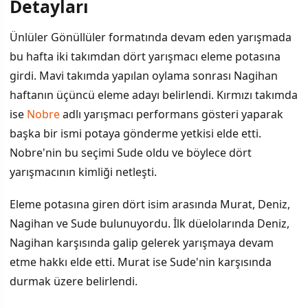
Detayları
Haftanın Eleme Sürecinin Detayları
Ünlüler Gönüllüler formatında devam eden yarışmada
bu hafta iki takımdan dört yarışmacı eleme potasına
Sude'nin Eleme Sürecindeki Mücadelesi
girdi. Mavi takımda yapılan oylama sonrası Nagihan
Sude'nin Veda Konuşması
haftanın üçüncü eleme adayı belirlendi. Kırmızı takımda
ise
Nobre
adlı yarışmacı performans gösteri yaparak
Nagihan ve Murat Sonuçları
başka bir ismi potaya gönderme yetkisi elde etti.
Nobre'nin bu seçimi Sude oldu ve böylece dört
yarışmacının kimliği netleşti.
Eleme potasına giren dört isim arasında Murat, Deniz,
Nagihan ve Sude bulunuyordu. İlk düelolarında Deniz,
Nagihan karşısında galip gelerek yarışmaya devam
etme hakkı elde etti. Murat ise Sude'nin karşısında
durmak üzere belirlendi.