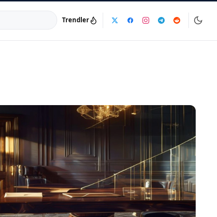
Trendler
a:
info@dijinika.net