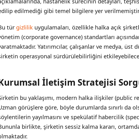
açıklamalarında, hastanelik sürecinin detayları, teşhi
Benzer Örnekler Geçmişte Yaşandı
edilip edilmediği gibi temel bilgilere yer verilmemiştir
Bu tür
gizlilik
uygulamaları, özellikle halka açık şirke
yönetim (corporate governance) standartları açısında
yaratmaktadır. Yatırımcılar, çalışanlar ve medya, üst
şirketin operasyonal sürdürülebilirliğini etkileyebile
Kurumsal İletişim Stratejisi Sor
Şirketin bu yaklaşımı, modern halka ilişkiler (public r
Uzman görüşlere göre, böyle durumlarda sınırlı da ols
söylentilerin yayılmasını ve spekülatif habercilik (specu
Bununla birlikte, şirketin sessiz kalma kararı, ortamd
olmaktadır.