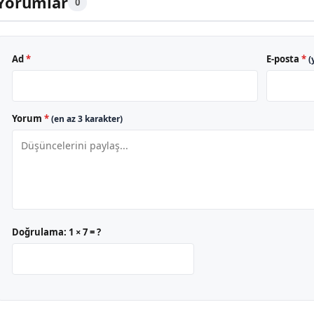
Yorumlar
0
Ad
*
E-posta
*
(
Yorum
*
(en az 3 karakter)
Doğrulama:
1 × 7 = ?