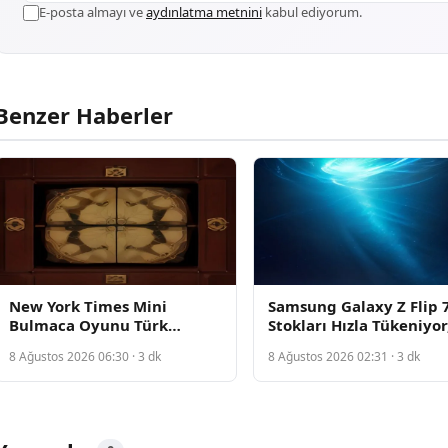
E-posta almayı ve
aydınlatma metnini
kabul ediyorum.
Benzer Haberler
New York Times Mini
Samsung Galaxy Z Flip 
Bulmaca Oyunu Türk
Stokları Hızla Tükeniyor
Oyuncuları Için Açıklandı
İşte Satın Alma Seçenek
8 Ağustos 2026 06:30 · 3 dk
8 Ağustos 2026 02:31 · 3 dk