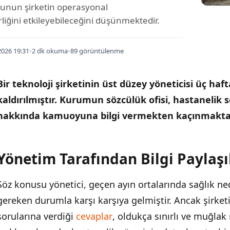
unun şirketin operasyonal
rliğini etkileyebileceğini düşünmektedir.
026 19:31
•
2 dk okuma
•
89 görüntülenme
Bir teknoloji şirketinin üst düzey yöneticisi üç ha
kaldırılmıştır.
Kurumun sözcülük ofisi, hastanelik 
hakkında kamuoyuna bilgi vermekten kaçınmaktad
Yönetim Tarafından Bilgi Paylaş
İÇINDEKILER
›
Söz konusu yönetici, geçen ayın ortalarında sağlık n
Yönetim Tarafından Bilgi Paylaşılmıyor
gereken durumla karşı karşıya gelmiştir. Ancak şirke
Kurumsal İletişim Stratejisi Sorgulanıyor
sorularına verdiği
cevaplar
, oldukça sınırlı ve muğlak 