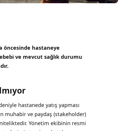
fta öncesinde hastaneye
sebebi ve mevcut sağlık durumu
ır.
ılmıyor
edeniyle hastanede yatış yapması
tin muhabir ve paydaş (stakeholder)
niteliktedir. Yönetim ekibinin resmi