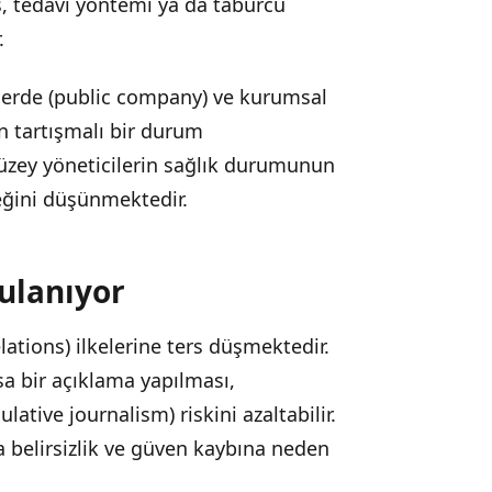
s, tedavi yöntemi ya da taburcu
.
tlerde (public company) ve kurumsal
n tartışmalı bir durum
 düzey yöneticilerin sağlık durumunun
ceğini düşünmektedir.
gulanıyor
elations) ilkelerine ters düşmektedir.
a bir açıklama yapılması,
lative journalism) riskini azaltabilir.
a belirsizlik ve güven kaybına neden