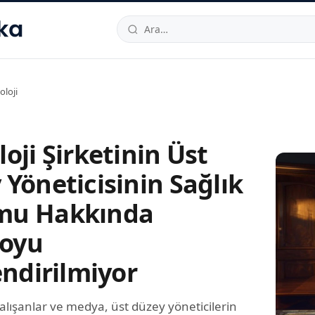
hallesi
,
Beylikdüzü
34520
TR
Telefon:
0850 444 30 49
E-post
oloji
oji Şirketinin Üst
Yöneticisinin Sağlık
mu Hakkında
oyu
endirilmiyor
 çalışanlar ve medya, üst düzey yöneticilerin