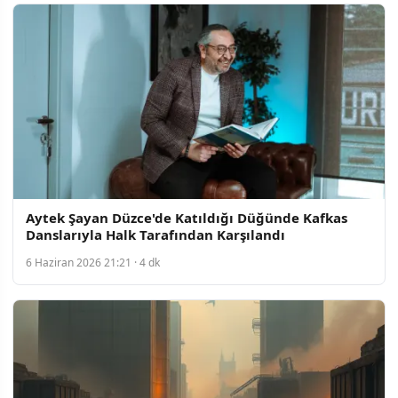
Aytek Şayan Düzce'de Katıldığı Düğünde Kafkas
Danslarıyla Halk Tarafından Karşılandı
6 Haziran 2026 21:21 · 4 dk