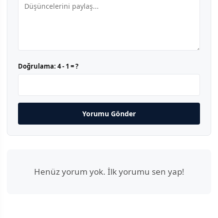
Doğrulama:
4 - 1 = ?
Yorumu Gönder
Henüz yorum yok. İlk yorumu sen yap!