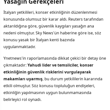
Yasağın Gerekçeleri
İÇINDEKILER
›
İtalyan yetkilileri, konser etkinliğinin düzenlenmesi
Yasağın Gerekçeleri
konusunda olumsuz bir karar aldı. Reuters tarafından
aktarıldığına göre, güvenlik kaygıları yasağın ana
Geniş Kapsamlı Etki
nedeni olmuştur. Sky News'ün haberine göre ise, söz
konusu yasak bir İtalyan kenti bazında
uygulanmaktadır.
Ynetnews'in raporlamasında dikkat çekici bir detay öne
çıkmaktadır:
Yahudi lider ve temsilciler, konser
etkinliğinin güvenlik risklerini vurgulayarak
makamları uyarmış
, bu durum yetkililerin kararında
etkili olmuştur. Söz konusu topluluğun endişeleri,
etkinliğin yapılmasının uygun bulunmamasında
belirleyici rol oynadı.