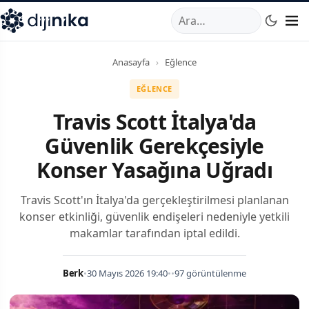
A
,
Marmara Mahallesi
,
Beylikdüzü
34520
TR
Telefon:
0850 44
Anasayfa
›
Eğlence
EĞLENCE
Travis Scott İtalya'da
Güvenlik Gerekçesiyle
Konser Yasağına Uğradı
Travis Scott'ın İtalya'da gerçekleştirilmesi planlanan
konser etkinliği, güvenlik endişeleri nedeniyle yetkili
makamlar tarafından iptal edildi.
Berk
•
30 Mayıs 2026 19:40
•
•
97 görüntülenme