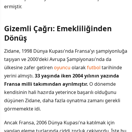
ermiştir.
Gizemli Çağrı: Emekliliğinden
İÇINDEKILER
›
Dönüş
Gizemli Çağrı: Emekliliğinden Dönüş
Zidane, 1998 Dünya Kupası'nda Fransa'yı şampiyonluğa
taşıyan ve 2000'deki Avrupa Şampiyonası'nda da
2006 Dünya Kupası Finalinde Yaşananlar
ülkesine zafer getiren
oyuncu
olarak
futbol
tarihinde
Kariyer Sonu ve Disiplin Cezası
yerini almıştı.
33 yaşında iken 2004 yılının yazında
Fransa milli takımından ayrılmıştır.
O dönemde
kendisinin hali hazırda yeterince başarılı olduğunu
düşünen Zidane, daha fazla oynatma zamanı gerekli
görmemekte idi.
Ancak Fransa, 2006 Dünya Kupası'na katılmak için
yapılan eleme turlarında ciddi zorluk çekiyordu. İşte bu