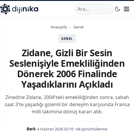
A
,
Marmara Mahallesi
,
Beylikdüzü
34520
TR
Telefon:
0850 44
Anasayfa
›
Genel
GENEL
Zidane, Gizli Bir Sesin
Seslenişiyle Emekliliğinden
Dönerek 2006 Finalinde
Yaşadıklarını Açıkladı
Zinedine Zidane, 2004'teki emekliliğinden sonra, sabah
saat 3'te yaşadığı gizemli bir deneyim karşısında Fransa
milli takımına dönüş kararı aldı.
Berk
•
4 Haziran 2026 02:10
•
•
64 görüntülenme