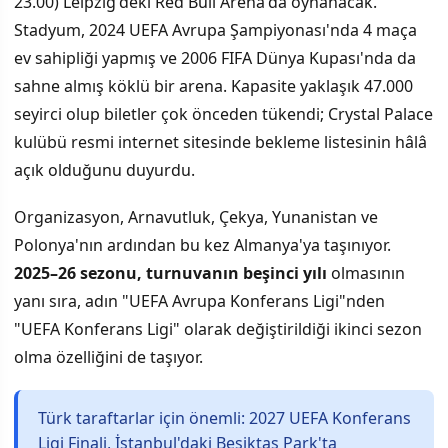
23.00) Leipzig'deki Red Bull Arena'da oynanacak.
Konferans Ligi Finali Güç Dengesi ve Tahminler
Stadyum, 2024 UEFA Avrupa Şampiyonası'nda 4 maça
ev sahipliği yapmış ve 2006 FIFA Dünya Kupası'nda da
Konferans Ligi Kupası Kazanana Ne Veriyor?
sahne almış köklü bir arena. Kapasite yaklaşık 47.000
Neden Tüm Avrupa Bu Finali Konuşuyor?
seyirci olup biletler çok önceden tükendi; Crystal Palace
kulübü resmi internet sitesinde bekleme listesinin hâlâ
Türkiye Bağlantısı: 2027 Finali Beşiktaş Park'ta
açık olduğunu duyurdu.
Sık Sorulan Sorular
Organizasyon, Arnavutluk, Çekya, Yunanistan ve
Polonya'nın ardından bu kez Almanya'ya taşınıyor.
Kaynaklar
2025–26 sezonu, turnuvanın beşinci yılı
olmasının
yanı sıra, adın "UEFA Avrupa Konferans Ligi"nden
"UEFA Konferans Ligi" olarak değiştirildiği ikinci sezon
olma özelliğini de taşıyor.
Türk taraftarlar için önemli: 2027 UEFA Konferans
Ligi Finali, İstanbul'daki Beşiktaş Park'ta