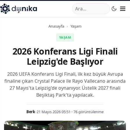
A
,
Marmara Mahallesi
,
Beylikdüzü
34520
TR
Telefon:
0850 44
Anasayfa
›
Yaşam
YAŞAM
2026 Konferans Ligi Finali
Leipzig'de Başlıyor
2026 UEFA Konferans Ligi Finali, ilk kez büyük Avrupa
finaline çıkan Crystal Palace ile Rayo Vallecano arasında
27 Mayıs'ta Leipzig'de oynanıyor. Üstelik 2027 finali
Beşiktaş Park'ta yapılacak.
Berk
•
21 Mayıs 2026 05:51
•
•
76 görüntülenme