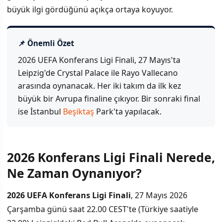
büyük ilgi gördüğünü açıkça ortaya koyuyor.
📌 Önemli Özet
2026 UEFA Konferans Ligi Finali, 27 Mayıs'ta
Leipzig'de Crystal Palace ile Rayo Vallecano
arasında oynanacak. Her iki takım da ilk kez
büyük bir Avrupa finaline çıkıyor. Bir sonraki final
ise İstanbul
Beşiktaş
Park'ta yapılacak.
2026 Konferans Ligi Finali Nerede,
İÇINDEKILER
›
Ne Zaman Oynanıyor?
2026 Konferans Ligi Finali Nerede, Ne Zaman Oynanıyor?
2026 UEFA Konferans Ligi Finali
, 27 Mayıs 2026
Çarşamba günü saat 22.00 CEST'te (Türkiye saatiyle
Finalistler Kim? Crystal Palace ve Rayo Vallecano'yu Tanıy