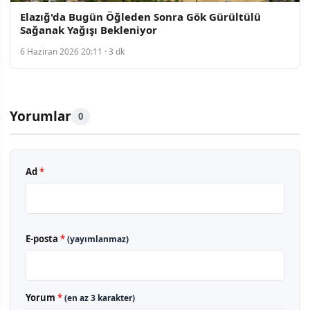
Elazığ'da Bugün Öğleden Sonra Gök Gürültülü
Sağanak Yağışı Bekleniyor
6 Haziran 2026 20:11 · 3 dk
Yorumlar
0
Ad
*
E-posta
*
(yayımlanmaz)
Yorum
*
(en az 3 karakter)