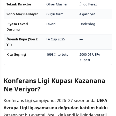
Teknik Direktör
Oliver Glasner
Íñigo Pérez
Son 5 Maç Galibiyet
Güçlü form
4 galibiyet
Piyasa Favori
Favori
Underdog
Durumu
Önemli Kupa (Son 2
FA Cup 2025
—
Yıl)
Kıta Geçmişi
1998 Intertoto
2000-01 UEFA
Kupası
Konferans Ligi Kupası Kazanana
Ne Veriyor?
Konferans Ligi şampiyonu, 2026–27 sezonunda
UEFA
Avrupa Ligi lig aşamasına doğrudan katılım hakkı
kazanıyor; bu avantaj, özellikle kendi iç liginde yeterli