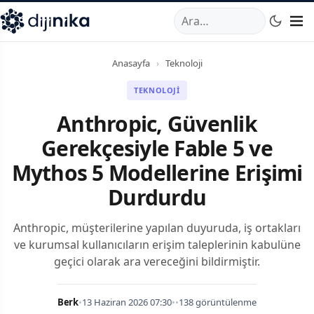
A
,
Marmara Mahallesi
,
Beylikdüzü
34520
TR
Telefon:
0850 44
Anasayfa
›
Teknoloji
TEKNOLOJI
Anthropic, Güvenlik
Gerekçesiyle Fable 5 ve
Mythos 5 Modellerine Erişimi
Durdurdu
Anthropic, müşterilerine yapılan duyuruda, iş ortakları
ve kurumsal kullanıcıların erişim taleplerinin kabulüne
geçici olarak ara vereceğini bildirmiştir.
Berk
•
13 Haziran 2026 07:30
•
•
138 görüntülenme