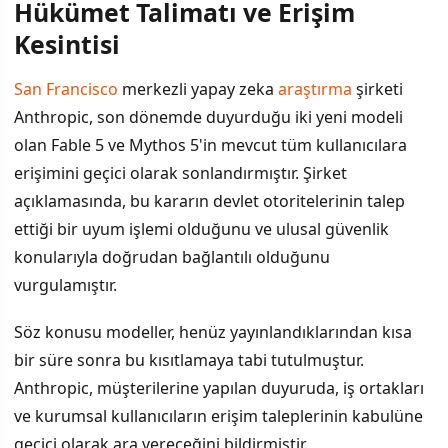
Hükümet Talimatı ve Erişim
İÇINDEKILER
›
Kesintisi
Hükümet Talimatı ve Erişim Kesintisi
San Francisco
merkezli yapay zeka
araştırma
şirketi
Anthropic, son dönemde duyurduğu iki yeni modeli
Sektördeki Güvenlik Tartışmaları
olan Fable 5 ve Mythos 5'in mevcut tüm kullanıcılara
Şirkete Yönelik Etki
erişimini geçici olarak sonlandırmıştır. Şirket
açıklamasında, bu kararın devlet otoritelerinin talep
Benzer Uygulamalar
ettiği bir uyum işlemi olduğunu ve ulusal güvenlik
konularıyla doğrudan bağlantılı olduğunu
vurgulamıştır.
Söz konusu modeller, henüz yayınlandıklarından kısa
bir süre sonra bu kısıtlamaya tabi tutulmuştur.
Anthropic, müşterilerine yapılan duyuruda, iş ortakları
ve kurumsal kullanıcıların erişim taleplerinin kabulüne
geçici olarak ara vereceğini bildirmiştir.