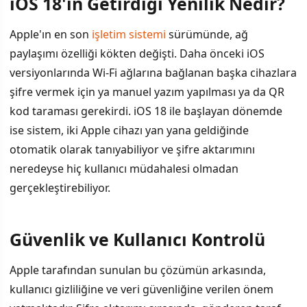
iOS 18'in Getirdiği Yenilik Nedir?
İÇINDEKILER
›
Apple'ın en son
işletim sistemi
sürümünde, ağ
iOS 18'in Getirdiği Yenilik Nedir?
paylaşımı özelliği kökten değişti. Daha önceki iOS
versiyonlarında Wi-Fi ağlarına bağlanan başka cihazlara
Güvenlik ve Kullanıcı Kontrolü
şifre vermek için ya manuel yazım yapılması ya da QR
Pratik Kullanım Senaryoları
kod taraması gerekirdi. iOS 18 ile başlayan dönemde
ise sistem, iki Apple cihazı yan yana geldiğinde
iPhone ve iPad Arasında Fark Var mı?
otomatik olarak tanıyabiliyor ve şifre aktarımını
neredeyse hiç kullanıcı müdahalesi olmadan
gerçekleştirebiliyor.
Güvenlik ve Kullanıcı Kontrolü
Apple tarafından sunulan bu çözümün arkasında,
kullanıcı gizliliğine ve veri güvenliğine verilen önem