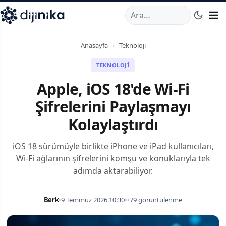
A
,
Marmara Mahallesi
,
Beylikdüzü
34520
TR
Telefon:
0850 44
Anasayfa
›
Teknoloji
TEKNOLOJI
Apple, iOS 18'de Wi-Fi
Şifrelerini Paylaşmayı
Kolaylaştırdı
iOS 18 sürümüyle birlikte iPhone ve iPad kullanıcıları,
Wi-Fi ağlarının şifrelerini komşu ve konuklarıyla tek
adımda aktarabiliyor.
Berk
•
9 Temmuz 2026 10:30
•
•
79 görüntülenme