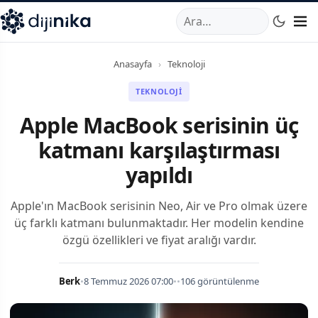
A
,
Marmara Mahallesi
,
Beylikdüzü
34520
TR
Telefon:
0850 44
Anasayfa
›
Teknoloji
TEKNOLOJI
Apple MacBook serisinin üç
katmanı karşılaştırması
yapıldı
Apple'ın MacBook serisinin Neo, Air ve Pro olmak üzere
üç farklı katmanı bulunmaktadır. Her modelin kendine
özgü özellikleri ve fiyat aralığı vardır.
Berk
•
8 Temmuz 2026 07:00
•
•
106 görüntülenme