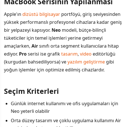
MacBook Serisinin Yapılanması
İÇINDEKILER
›
Apple'ın
dizüstü bilgisayar
portföyü, giriş seviyesinden
MacBook Serisinin Yapılanması
yüksek performanslı profesyonel cihazlara kadar geniş
bir yelpazeyi kapsıyor.
Neo
modeli, bütçe-bilinçli
Seçim Kriterleri
tüketiciler için temel işlemleri yerine getirmeyi
Bütçeyi Doğru Kullanmak
amaçlarken,
Air
sınıfı orta segment kullanıcılara hitap
ediyor.
Pro
serisi ise grafik
tasarım
,
video
editörlüğü
(kurgudan bahsediliyorsa) ve
yazılım geliştirme
gibi
yoğun işlemler için optimize edilmiş cihazlardır.
Seçim Kriterleri
Günlük internet kullanımı ve ofis uygulamaları için
Neo yeterli olabilir
Orta düzey tasarım ve çoklu uygulama kullanımı Air