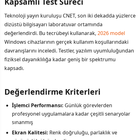
Kapsamlı Test Süreci
İÇINDEKILER
›
Teknoloji yayın kuruluşu CNET, son iki dekadda yüzlerce
Kapsamlı Test Süreci
dizüstü bilgisayarı laboratuvar ortamında
değerlendirdi. Bu tecrübeyi kullanarak,
2026 model
Değerlendirme Kriterleri
Windows cihazlarının gerçek kullanım koşullarındaki
Farklı Kullanıcı Profilleri İçin Öneriler
davranışlarını inceledi. Testler, yazılım uyumluluğundan
fiziksel dayanıklılığa kadar geniş bir spektrumu
Piyasa Trendleri
kapsadı.
Değerlendirme Kriterleri
İşlemci Performansı:
Günlük görevlerden
profesyonel uygulamalara kadar çeşitli senaryolar
sınanmış
Ekran Kalitesi:
Renk doğruluğu, parlaklık ve