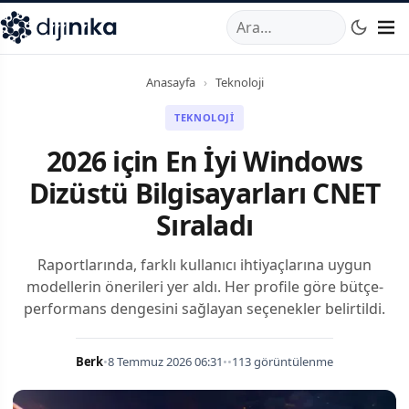
A
,
Marmara Mahallesi
,
Beylikdüzü
34520
TR
Telefon:
0850 44
Anasayfa
›
Teknoloji
TEKNOLOJI
2026 için En İyi Windows
Dizüstü Bilgisayarları CNET
Sıraladı
Raportlarında, farklı kullanıcı ihtiyaçlarına uygun
modellerin önerileri yer aldı. Her profile göre bütçe-
performans dengesini sağlayan seçenekler belirtildi.
Berk
•
8 Temmuz 2026 06:31
•
•
113 görüntülenme