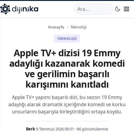
A
,
Marmara Mahallesi
,
Beylikdüzü
34520
TR
Telefon:
0850 44
Anasayfa
›
Teknoloji
TEKNOLOJI
Apple TV+ dizisi 19 Emmy
adaylığı kazanarak komedi
ve gerilimin başarılı
karışımını kanıtladı
Apple TV+ yapımı başarılı dizi, bu sezon 19 Emmy
adaylığı alarak dramatik içeriğinde komedi ve korku
unsurlarını başarıyla birleştirdiğini ortaya koydu.
Berk
•
9 Temmuz 2026 00:31
•
•
66 görüntülenme