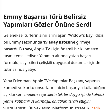
Emmy Başarısı Türü Belirsiz
İÇINDEKILER
›
Yapımları Gözler Önüne Serdi
Emmy Başarısı Türü Belirsiz Yapımları Gözler Önüne Serdi
Geleneksel türlerin sınırlarını aşan "Widow's Bay" dizisi,
bu Emmy sezonunda
19 aday listesine
girmeyi
Streaming Platformlarında Yeni Eğilim
başardı. Bu sayı, Apple TV+ için önemli bir kilometre
Apple TV+ Stratejisinin Derinlemesine Analizi
taşını temsil ediyor. Yapımın altında yatan başarı
formülü, seyircileri çelişkili duygusal durumlar içinde
tutmasında yatıyor.
Yana Friedman, Apple TV+ Yapımlar Başkanı, yapımın
komedi ve korku unsurlarını niçin başarıyla kullandığını
açıklarken,
modern seyircilerin tek bir duygu içinde kalmak
yerine katmanlı ve karmaşık anlatıları tercih ettiğini
vurgulamıştı. Bu yaklaşım, platformun stratejik
içerik